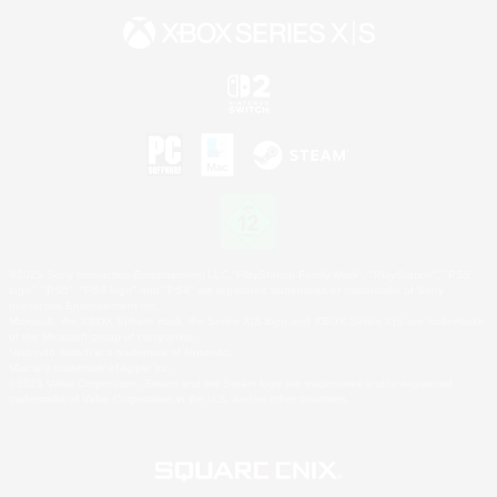
©2026 Sony Interactive Entertainment LLC."PlayStation Family Mark", "PlayStation", "PS5
logo", "PS5", "PS4 logo" and "PS4" are registered trademarks or trademarks of Sony
Interactive Entertainment Inc.
Microsoft, the XBOX Sphere mark, the Series X|S logo and XBOX Series X|S are trademarks
of the Microsoft group of companies.
Nintendo Switch is a trademark of Nintendo.
Mac is a trademark of Apple Inc.
©2026 Valve Corporation. Steam and the Steam logo are trademarks and/or registered
trademarks of Valve Corporation in the U.S. and/or other countries.