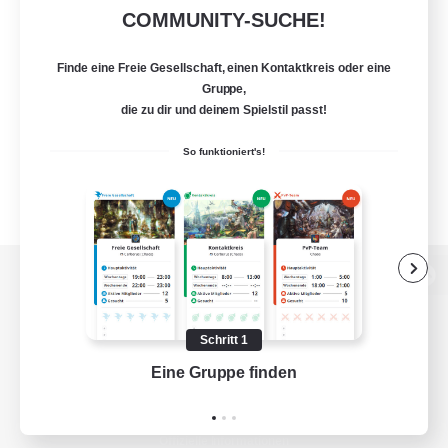
COMMUNITY-SUCHE!
Finde eine Freie Gesellschaft, einen Kontaktkreis oder eine
Gruppe,
die zu dir und deinem Spielstil passt!
So funktioniert's!
Zur PC-Seite
Schritt 1
Eine Gruppe finden
Auf 
Spiel herunterladen
Offizielle Informationen