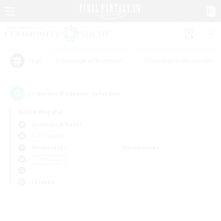
#Neulinge willkommen
#Roleplay-Enthusiasten
Tags
0
Es wurden
Gesuche gefunden!
Keine Angabe
Cerberus (Chaos)
PvP-Teams
Wochentags
Wochenende
＃Hohe Jagd
Sprache