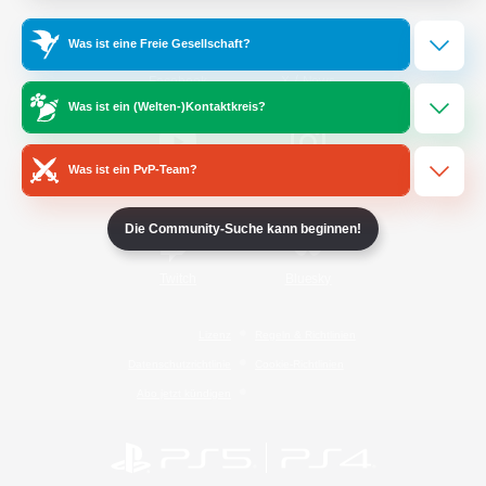
Was ist eine Freie Gesellschaft?
/
Facebook
X
News
Was ist ein (Welten-)Kontaktkreis?
Was ist ein PvP-Team?
YouTube
Instagram
Die Community-Suche kann beginnen!
Twitch
Bluesky
Lizenz
Regeln & Richtlinien
Datenschutzrichtlinie
Cookie-Richtlinien
Abo jetzt kündigen