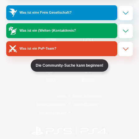
Was ist eine Freie Gesellschaft?
/
Facebook
X
News
Was ist ein (Welten-)Kontaktkreis?
Was ist ein PvP-Team?
YouTube
Instagram
Die Community-Suche kann beginnen!
Twitch
Bluesky
Lizenz
Regeln & Richtlinien
Datenschutzrichtlinie
Cookie-Richtlinien
Abo jetzt kündigen