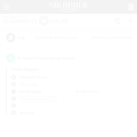
#Glamour-Enthusiasten
#Neulinge willkommen
Tags
0
Es wurden
Gesuche gefunden!
Keine Angabe
Louisoix (Chaos)
PvP-Teams
Wochentags
Wochenende
＃Studentenfreundlich
Sprache