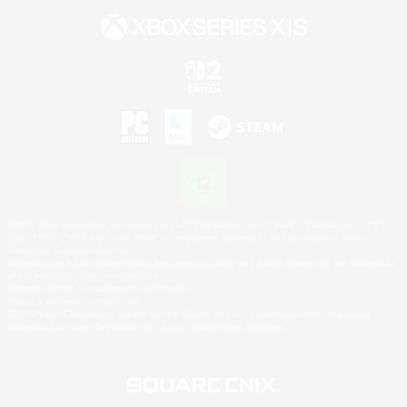
©2026 Sony Interactive Entertainment LLC."PlayStation Family Mark", "PlayStation", "PS5
logo", "PS5", "PS4 logo" and "PS4" are registered trademarks or trademarks of Sony
Interactive Entertainment Inc.
Microsoft, the XBOX Sphere mark, the Series X|S logo and XBOX Series X|S are trademarks
of the Microsoft group of companies.
Nintendo Switch is a trademark of Nintendo.
Mac is a trademark of Apple Inc.
©2026 Valve Corporation. Steam and the Steam logo are trademarks and/or registered
trademarks of Valve Corporation in the U.S. and/or other countries.