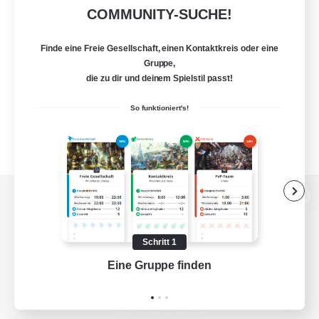
COMMUNITY-SUCHE!
Finde eine Freie Gesellschaft, einen Kontaktkreis oder eine
Gruppe,
die zu dir und deinem Spielstil passt!
So funktioniert's!
Zur PC-Seite
Schritt 1
Eine Gruppe finden
Auf 
Spiel herunterladen
Offizielle Informationen