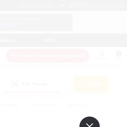
Deutsch
Check deine Charakterdetails
Einloggen
nglisten
Hilfe
Neues Rekrutierungsgesuch
Merkliste
Hilfe
PvP-Teams
Suche
(0)
#Zwanglos
#Spielerevents
#Hardcore
en
#Schatzkarten
#Screenshot-Enthusiasten
husiasten
#Hobbys/Interessen