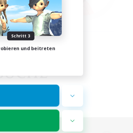
Schritt 3
obieren und beitreten