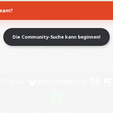
Team?
Spiel herunterladen
Offizielle Informationen
Die Community-Suche kann beginnen!
X
/
News
YouTube
Instagram
Twitch
Lizenz
Regeln & Richtlinien
Datenschutzrichtlinie
Cookie-Richtlinien
Abo jetzt kündige
 Family Mark", "PlayStation", "PS5 logo", "PS5", "PS4 logo" and "PS4" are registered trademark