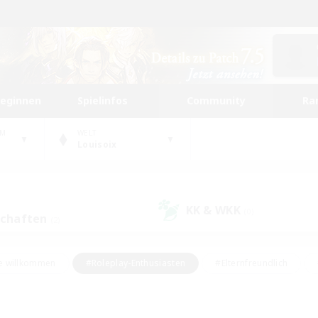
beginnen
Spielinfos
Community
Ra
UM
WELT
Louisoix
KK & WKK
(0)
schaften
(2)
e willkommen
#Roleplay-Enthusiasten
#Elternfreundlich
#Studentenfreundlich
#Mehrsprachig
#Unterkunft-Enthusiast
d
#Hochstufige Inhalte
#Handwerker/Sammler
#PvP-Ent