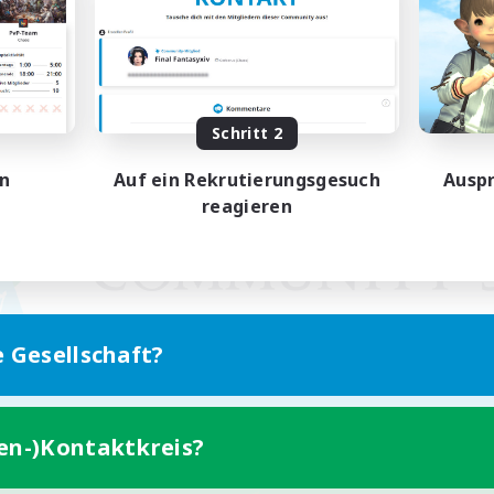
Schritt 2
en
Auf ein Rekrutierungsgesuch
Auspr
reagieren
e Gesellschaft?
ten-)Kontaktkreis?
Version für Mobilgeräte