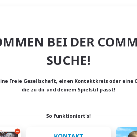
Wochenende
OMMEN BEI DER COMM
e
SUCHE!
eine Freie Gesellschaft, einen Kontaktkreis oder eine 
die zu dir und deinem Spielstil passt!
0 Gesuche
den keine Gesuche ge
So funktioniert's!
t aufgeben! Versuche es mit anderen Suchfil