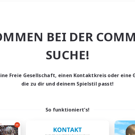
Wochenende
＃PvP-Enthusiast
OMMEN BEI DER COMM
SUCHE!
eine Freie Gesellschaft, einen Kontaktkreis oder eine 
0 Gesuche
die zu dir und deinem Spielstil passt!
den keine Gesuche ge
So funktioniert's!
t aufgeben! Versuche es mit anderen Suchfil