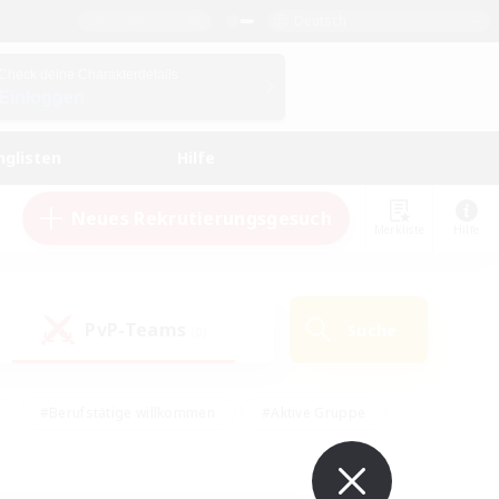
Deutsch
Check deine Charakterdetails
Einloggen
nglisten
Hilfe
Neues Rekrutierungsgesuch
Merkliste
Hilfe
PvP-Teams
Suche
(0)
#Berufstätige willkommen
#Aktive Gruppe
eundlich
#Hardcore
#Hohe Jagd
Hobbys/Interessen
#PvP-Enthusiasten