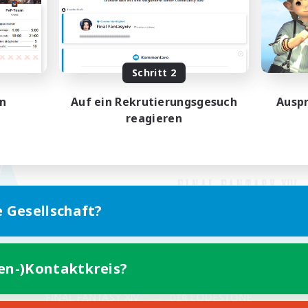
Schritt 2
en
Auf ein Rekrutierungsgesuch
Auspr
reagieren
e Gesellschaft?
ten-)Kontaktkreis?
Version für Mobilgeräte