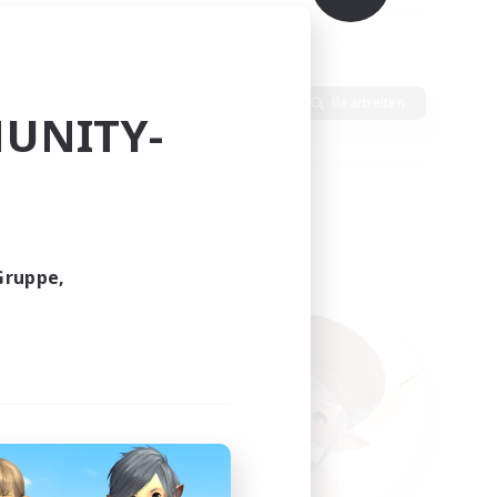
en
Sprache
Bearbeiten
UNITY-
Gruppe,
funden.
tern!