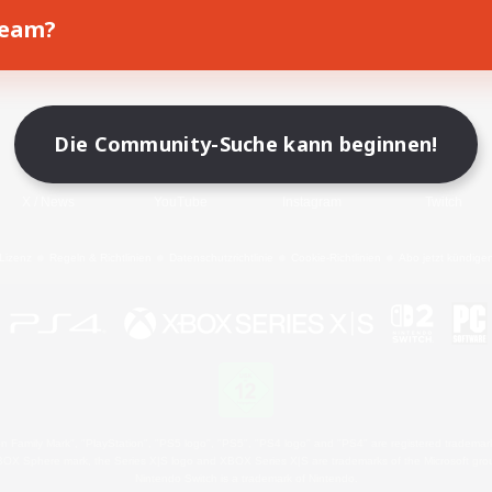
Team?
Spiel herunterladen
Offizielle Informationen
Die Community-Suche kann beginnen!
X
/
News
YouTube
Instagram
Twitch
Lizenz
Regeln & Richtlinien
Datenschutzrichtlinie
Cookie-Richtlinien
Abo jetzt kündige
 Family Mark", "PlayStation", "PS5 logo", "PS5", "PS4 logo" and "PS4" are registered trademark
XBOX Sphere mark, the Series X|S logo and XBOX Series X|S are trademarks of the Microsoft gro
Nintendo Switch is a trademark of Nintendo.