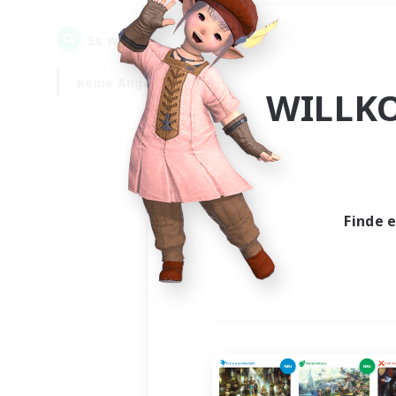
0
Es wurden
Gesuche gefunden!
Keine Angabe
Wochentags
WILLK
Finde 
Es wur
Nich