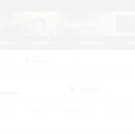
beginnen
Spielinfos
Community
Ra
UM
WELT
Louisoix
KK & WKK
(0)
schaften
(0)
husiasten
#Zwanglos
#Elternfreundlich
#Spielerevents
ten
#Glamour-Enthusiasten
#Schatzkarten
#Studentenfr
e Inhalte
#Lore-Enthusiasten
#Handwerker/Sammler
#