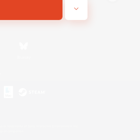
Bluesky
n
s or trademarks of Sony Interactive Entertainment Inc.
up of companies.