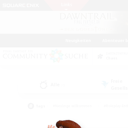
Neuigkeiten
Abenteuer 
DATENZENTR
Chaos
Freie
Alle
(0)
Gesell
Tags
#Neulinge willkommen
#Roleplay-Ent
#Mehrsprachig
#Unterkunft-Enthusias
#Screenshot-Enthusiasten
#Hochstufig