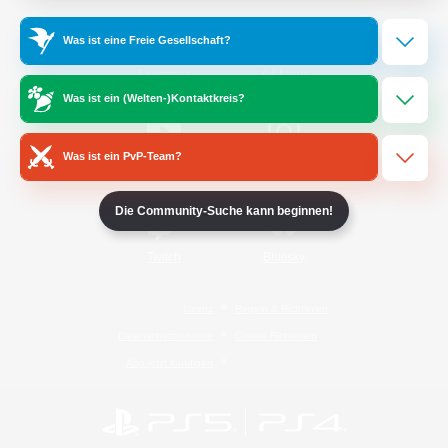
Was ist eine Freie Gesellschaft?
/
Facebook
X
News
Was ist ein (Welten-)Kontaktkreis?
Was ist ein PvP-Team?
YouTube
Instagram
Die Community-Suche kann beginnen!
Twitch
Bluesky
Lizenz
Regeln & Richtlinien
Datenschutzrichtlinie
Cookie-Richtlinien
Abo jetzt kündigen