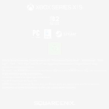
©2026 Sony Interactive Entertainment LLC."PlayStation Family Mark", "PlayStation", "PS5
logo", "PS5", "PS4 logo" and "PS4" are registered trademarks or trademarks of Sony
Interactive Entertainment Inc.
Microsoft, the XBOX Sphere mark, the Series X|S logo and XBOX Series X|S are trademarks
of the Microsoft group of companies.
Nintendo Switch is a trademark of Nintendo.
Mac is a trademark of Apple Inc.
©2026 Valve Corporation. Steam and the Steam logo are trademarks and/or registered
trademarks of Valve Corporation in the U.S. and/or other countries.