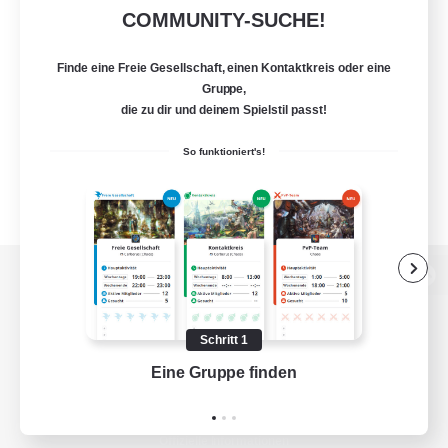
COMMUNITY-SUCHE!
Finde eine Freie Gesellschaft, einen Kontaktkreis oder eine
Gruppe,
die zu dir und deinem Spielstil passt!
So funktioniert's!
Zur PC-Seite
Schritt 1
Eine Gruppe finden
Auf 
Spiel herunterladen
Offizielle Informationen