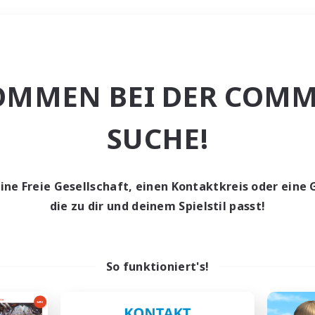
Wochenende
OMMEN BEI DER COMM
he
SUCHE!
eine Freie Gesellschaft, einen Kontaktkreis oder eine 
die zu dir und deinem Spielstil passt!
0 Gesuche
den keine Gesuche ge
So funktioniert's!
t aufgeben! Versuche es mit anderen Suchfil