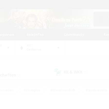
beginnen
Spielinfos
Community
Ra
UM
WELT
Cerberus
KK & WKK
(0)
schaften
(2)
husiasten
#Zwanglos
#Elternfreundlich
#Spielerevents
ten
#Glamour-Enthusiasten
#Schatzkarten
#Studentenfr
e Inhalte
#Lore-Enthusiasten
#Handwerker/Sammler
#