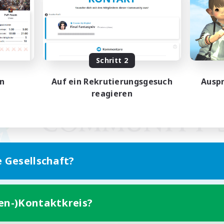
Schritt 2
en
Auf ein Rekrutierungsgesuch
Auspr
reagieren
e Gesellschaft?
ten-)Kontaktkreis?
Version für Mobilgeräte