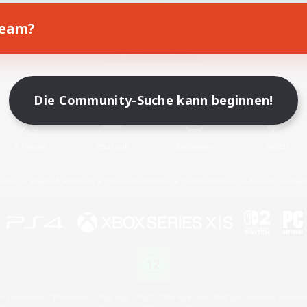
Team?
Spiel herunterladen
Offizielle Informationen
Die Community-Suche kann beginnen!
X
/
News
YouTube
Instagram
Twitch
Lizenz
Regeln & Richtlinien
Datenschutzrichtlinie
Cookie-Richtlinien
Abo jetzt kündige
 Family Mark", "PlayStation", "PS5 logo", "PS5", "PS4 logo" and "PS4" are registered trademark