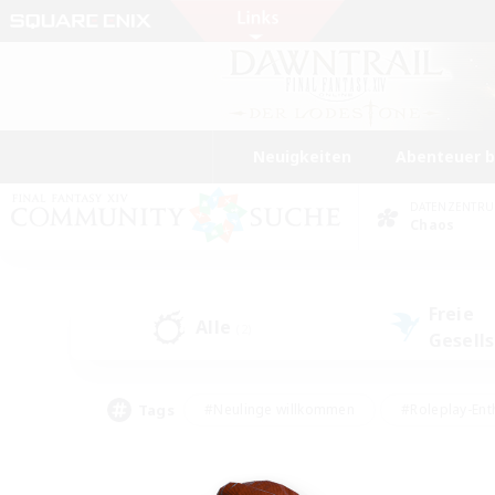
Neuigkeiten
Abenteuer 
DATENZENTR
Chaos
Freie
Alle
(2)
Gesell
Tags
#Neulinge willkommen
#Roleplay-Ent
#Mehrsprachig
#Unterkunft-Enthusias
#Screenshot-Enthusiasten
#Hochstufig