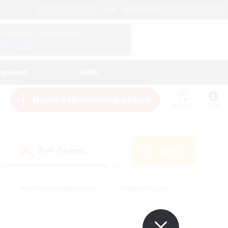
Deutsch
Check deine Charakterdetails
Einloggen
nglisten
Hilfe
Neues Rekrutierungsgesuch
Merkliste
Hilfe
PvP-Teams
Suche
(0)
#Berufstätige willkommen
#Aktive Gruppe
eundlich
#Hardcore
#Hohe Jagd
Hobbys/Interessen
#PvP-Enthusiasten