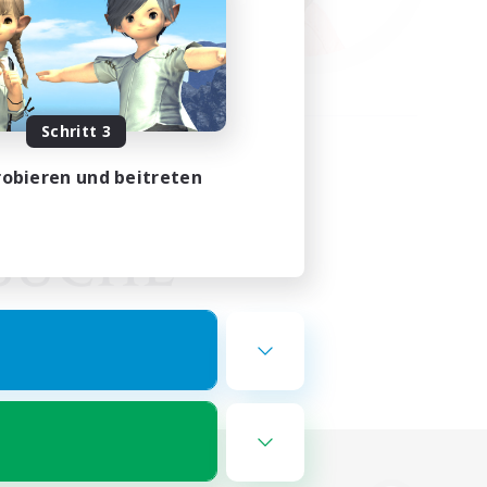
Schritt 3
obieren und beitreten