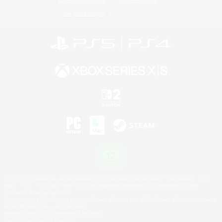
Datenschutzrichtlinie
Cookie-Richtlinien
Abo jetzt kündigen
©2026 Sony Interactive Entertainment LLC."PlayStation Family Mark", "PlayStation", "PS5
logo", "PS5", "PS4 logo" and "PS4" are registered trademarks or trademarks of Sony
Interactive Entertainment Inc.
Microsoft, the XBOX Sphere mark, the Series X|S logo and XBOX Series X|S are trademarks
of the Microsoft group of companies.
Nintendo Switch is a trademark of Nintendo.
Mac is a trademark of Apple Inc.