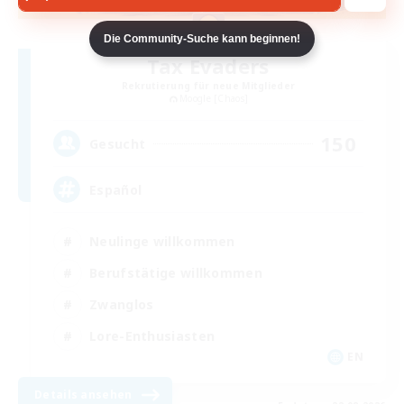
Die Community-Suche kann beginnen!
Tax Evaders
Rekrutierung für neue Mitglieder
Moogle [Chaos]
150
Gesucht
Español
Neulinge willkommen
Berufstätige willkommen
Zwanglos
Lore-Enthusiasten
EN
Details ansehen