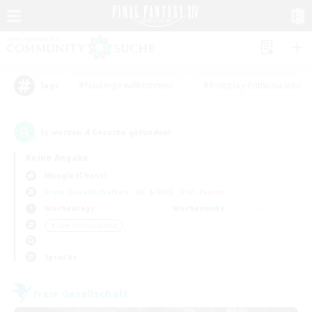
#Neulinge willkommen
#Roleplay-Enthusiasten
Tags
4
Es wurden
Gesuche gefunden!
Keine Angabe
Moogle (Chaos)
Freie Gesellschaften
KK & WKK
PvP-Teams
Wochentags
Wochenende
＃Lore-Enthusiasten
Sprache
Freie Gesellschaft