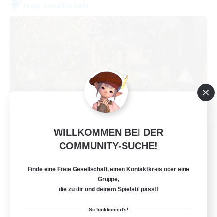
Freie Gesellschaft
WILLKOMMEN BEI DER
Ackerman's Company
COMMUNITY-SUCHE!
Rekrutierung für neue Mitglieder
Moogle [Chaos]
Finde eine Freie Gesellschaft, einen Kontaktkreis oder eine
23
Gesucht
Gruppe,
die zu dir und deinem Spielstil passt!
So funktioniert's!