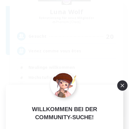
Luna Wolf
Rekrutierung für neue Mitglieder
Phantom [Chaos]
20
Gesucht
Venez comme vous êtes
Neulinge willkommen
Hochstufige Inhalte
Berufstätige willkommen
Elternfreundlich
FR
WILLKOMMEN BEI DER
Details ansehen
COMMUNITY-SUCHE!
Endet am 27.08.2026