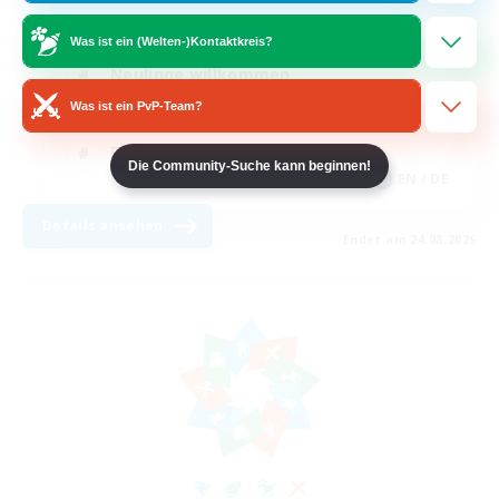
Zwanglos
Was ist ein (Welten-)Kontaktkreis?
Neulinge willkommen
Was ist ein PvP-Team?
Berufstätige willkommen
Elternfreundlich
Die Community-Suche kann beginnen!
EN / DE
Details ansehen
Endet am 24.08.2026