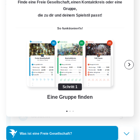
Finde eine Freie Gesellschaft, einen Kontaktkreis oder eine
Freie Gesellschaft
Gruppe,
die zu dir und deinem Spielstil passt!
So funktioniert's!
Spirit Fox Tribe
Schritt 1
Rekrutierung für neue Mitglieder
Eine Gruppe finden
Auf 
Phantom [Chaos]
5
Gesucht
Discord
Was ist eine Freie Gesellschaft?