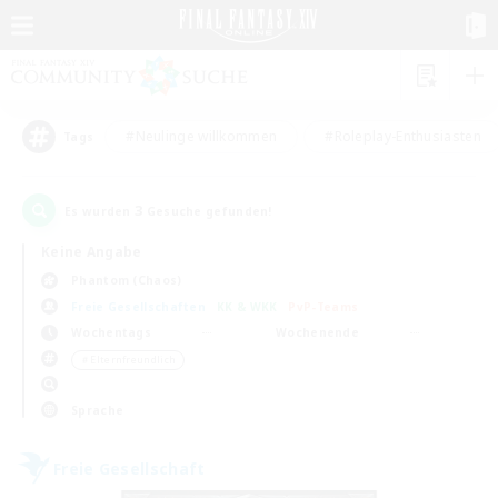
#Neulinge willkommen
#Roleplay-Enthusiasten
Tags
3
Es wurden
Gesuche gefunden!
Keine Angabe
Phantom (Chaos)
Freie Gesellschaften
KK & WKK
PvP-Teams
Wochentags
Wochenende
＃Elternfreundlich
Sprache
Freie Gesellschaft