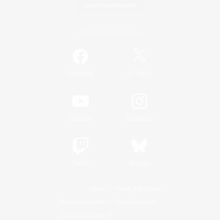
Spiel herunterladen
Offizielle Informationen
/
Facebook
X
News
YouTube
Instagram
Twitch
Bluesky
Lizenz
Regeln & Richtlinien
Datenschutzrichtlinie
Cookie-Richtlinien
Abo jetzt kündigen