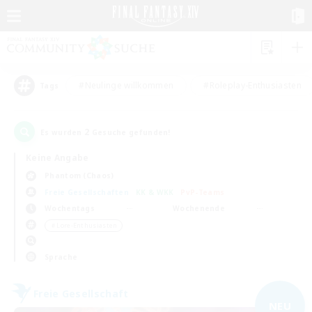
#Neulinge willkommen
#Roleplay-Enthusiasten
Tags
2
Es wurden
Gesuche gefunden!
Keine Angabe
Phantom (Chaos)
Freie Gesellschaften
KK & WKK
PvP-Teams
Wochentags
Wochenende
＃Lore-Enthusiasten
Sprache
Freie Gesellschaft
NEU