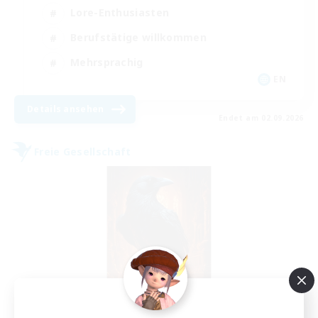
Lore-Enthusiasten
Berufstätige willkommen
Mehrsprachig
EN
Details ansehen
Endet am 02.09.2026
Freie Gesellschaft