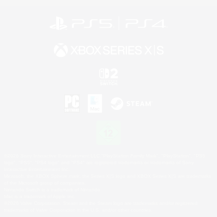
©2026 Sony Interactive Entertainment LLC."PlayStation Family Mark", "PlayStation", "PS5
logo", "PS5", "PS4 logo" and "PS4" are registered trademarks or trademarks of Sony
Interactive Entertainment Inc.
Microsoft, the XBOX Sphere mark, the Series X|S logo and XBOX Series X|S are trademarks
of the Microsoft group of companies.
Nintendo Switch is a trademark of Nintendo.
Mac is a trademark of Apple Inc.
©2026 Valve Corporation. Steam and the Steam logo are trademarks and/or registered
trademarks of Valve Corporation in the U.S. and/or other countries.