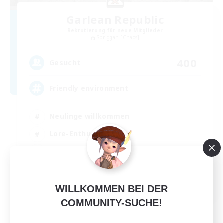
Garlean Republic
Rekrutierung für neue Mitglieder
Spriggan [Chaos]
400
Gesucht
Friendly environment
Neulinge willkommen
Lore-Enthusiasten
Spielerevents
Glamour-Enthusiasten
EN
WILLKOMMEN BEI DER
Details ansehen
COMMUNITY-SUCHE!
Endet am 03.09.2026