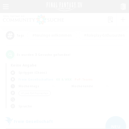
#Neulinge willkommen
#Roleplay-Enthusiasten
Tags
3
Es wurden
Gesuche gefunden!
Keine Angabe
Spriggan (Chaos)
Freie Gesellschaften
KK & WKK
PvP-Teams
Wochentags
Wochenende
＃Lore-Enthusiasten
Sprache
Freie Gesellschaft
NEU