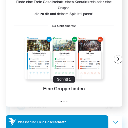
Finde eine Freie Gesellschaft, einen Kontaktkreis oder eine
Freie Gesellschaft
Gruppe,
die zu dir und deinem Spielstil passt!
So funktioniert's!
ACADEMIE Kupo
Schritt 1
Rekrutierung für neue Mitglieder
Eine Gruppe finden
Auf 
Spriggan [Chaos]
50
Gesucht
Kupo
Was ist eine Freie Gesellschaft?