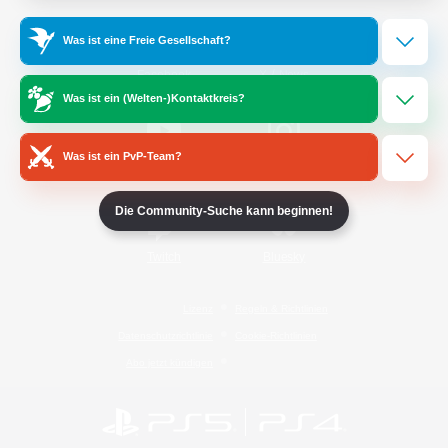
Was ist eine Freie Gesellschaft?
/
Facebook
X
News
Was ist ein (Welten-)Kontaktkreis?
Was ist ein PvP-Team?
YouTube
Instagram
Die Community-Suche kann beginnen!
Twitch
Bluesky
Lizenz
Regeln & Richtlinien
Datenschutzrichtlinie
Cookie-Richtlinien
Abo jetzt kündigen