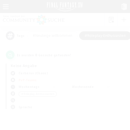
#Neulinge willkommen
#Roleplay-Enthusiasten
Tags
0
Es wurden
Gesuche gefunden!
Keine Angabe
Cerberus (Chaos)
PvP-Teams
Wochentags
Wochenende
＃Roleplay-Enthusiasten
Sprache