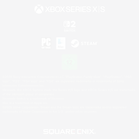
©2026 Sony Interactive Entertainment LLC."PlayStation Family Mark", "PlayStation", "PS5
logo", "PS5", "PS4 logo" and "PS4" are registered trademarks or trademarks of Sony
Interactive Entertainment Inc.
Microsoft, the XBOX Sphere mark, the Series X|S logo and XBOX Series X|S are trademarks
of the Microsoft group of companies.
Nintendo Switch is a trademark of Nintendo.
Mac is a trademark of Apple Inc.
©2026 Valve Corporation. Steam and the Steam logo are trademarks and/or registered
trademarks of Valve Corporation in the U.S. and/or other countries.