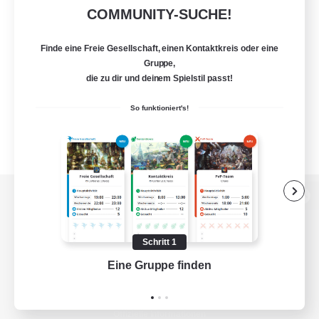
COMMUNITY-SUCHE!
Finde eine Freie Gesellschaft, einen Kontaktkreis oder eine
Gruppe,
die zu dir und deinem Spielstil passt!
So funktioniert's!
Zur PC-Seite
Schritt 1
Eine Gruppe finden
Auf 
Spiel herunterladen
Offizielle Informationen