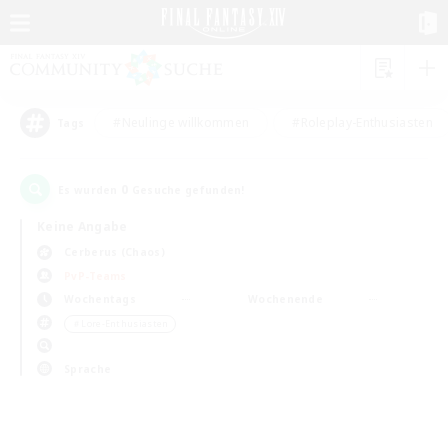
#Neulinge willkommen
#Roleplay-Enthusiasten
Tags
0
Es wurden
Gesuche gefunden!
Keine Angabe
Cerberus (Chaos)
PvP-Teams
Wochentags
Wochenende
＃Lore-Enthusiasten
Sprache