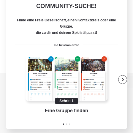
COMMUNITY-SUCHE!
Finde eine Freie Gesellschaft, einen Kontaktkreis oder eine
Gruppe,
die zu dir und deinem Spielstil passt!
So funktioniert's!
Zur PC-Seite
Schritt 1
Eine Gruppe finden
Auf 
Spiel herunterladen
Offizielle Informationen