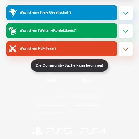
Was ist eine Freie Gesellschaft?
/
Facebook
X
News
Was ist ein (Welten-)Kontaktkreis?
Was ist ein PvP-Team?
YouTube
Instagram
Die Community-Suche kann beginnen!
Twitch
Bluesky
Lizenz
Regeln & Richtlinien
Datenschutzrichtlinie
Cookie-Richtlinien
Abo jetzt kündigen