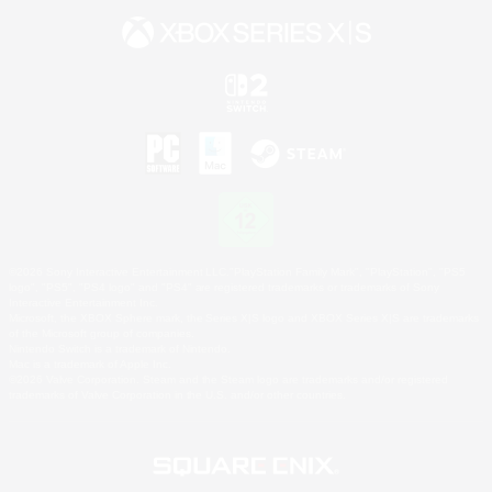
©2026 Sony Interactive Entertainment LLC."PlayStation Family Mark", "PlayStation", "PS5
logo", "PS5", "PS4 logo" and "PS4" are registered trademarks or trademarks of Sony
Interactive Entertainment Inc.
Microsoft, the XBOX Sphere mark, the Series X|S logo and XBOX Series X|S are trademarks
of the Microsoft group of companies.
Nintendo Switch is a trademark of Nintendo.
Mac is a trademark of Apple Inc.
©2026 Valve Corporation. Steam and the Steam logo are trademarks and/or registered
trademarks of Valve Corporation in the U.S. and/or other countries.