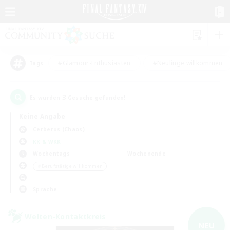
#Glamour-Enthusiasten
#Neulinge willkommen
Tags
3
Es wurden
Gesuche gefunden!
Keine Angabe
Cerberus (Chaos)
KK & WKK
Wochentags
Wochenende
＃Berufstätige willkommen
Sprache
Welten-Kontaktkreis
NEU