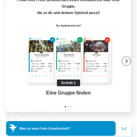
Welten-Kontaktkreis
Gruppe,
die zu dir und deinem Spielstil passt!
So funktioniert's!
La Taverne Nocturne
Schritt 1
Rekrutierung für neue Mitglieder
Eine Gruppe finden
Auf 
Chaos
50
Gesucht
Was ist eine Freie Gesellschaft?