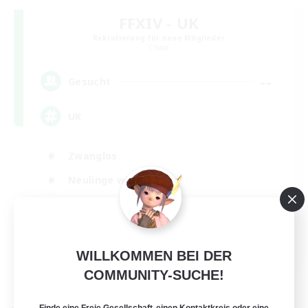
FFXIV - UK
Rekrutierung für neue Mitglieder
Chaos
--
Gesucht
UK
Zwanglos
Neulinge willkommen
Berufstätige willkommen
Aktive Gruppe
EN
WILLKOMMEN BEI DER
Details ansehen
COMMUNITY-SUCHE!
Endet am 27.08.2026
Finde eine Freie Gesellschaft, einen Kontaktkreis oder eine