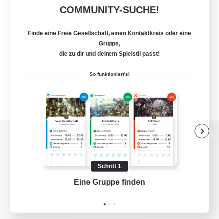
COMMUNITY-SUCHE!
Finde eine Freie Gesellschaft, einen Kontaktkreis oder eine
Gruppe,
die zu dir und deinem Spielstil passt!
So funktioniert's!
Zur PC-Seite
Schritt 1
Eine Gruppe finden
Auf 
Spiel herunterladen
Offizielle Informationen