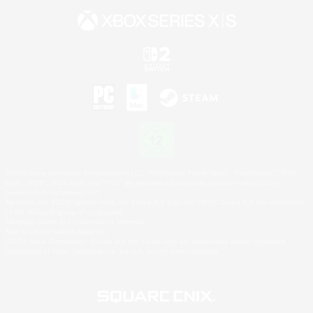
©2026 Sony Interactive Entertainment LLC."PlayStation Family Mark", "PlayStation", "PS5
logo", "PS5", "PS4 logo" and "PS4" are registered trademarks or trademarks of Sony
Interactive Entertainment Inc.
Microsoft, the XBOX Sphere mark, the Series X|S logo and XBOX Series X|S are trademarks
of the Microsoft group of companies.
Nintendo Switch is a trademark of Nintendo.
Mac is a trademark of Apple Inc.
©2026 Valve Corporation. Steam and the Steam logo are trademarks and/or registered
trademarks of Valve Corporation in the U.S. and/or other countries.