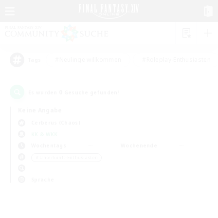
#Neulinge willkommen
#Roleplay-Enthusiasten
Tags
0
Es wurden
Gesuche gefunden!
Keine Angabe
Cerberus (Chaos)
KK & WKK
Wochentags
Wochenende
＃Unterkunft-Enthusiasten
Sprache