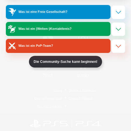
Was ist eine Freie Gesellschaft?
/
Facebook
X
News
Was ist ein (Welten-)Kontaktkreis?
Was ist ein PvP-Team?
YouTube
Instagram
Die Community-Suche kann beginnen!
Twitch
Bluesky
Lizenz
Regeln & Richtlinien
Datenschutzrichtlinie
Cookie-Richtlinien
Abo jetzt kündigen