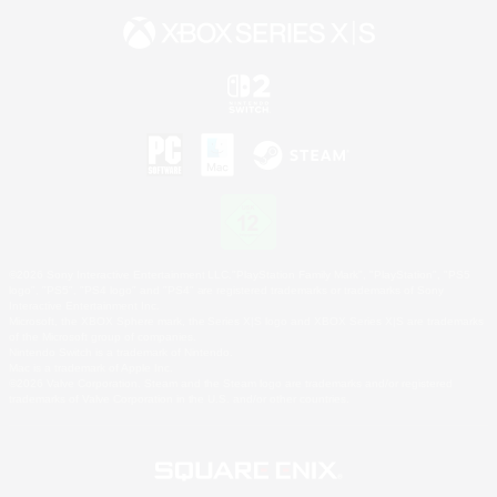
©2026 Sony Interactive Entertainment LLC."PlayStation Family Mark", "PlayStation", "PS5
logo", "PS5", "PS4 logo" and "PS4" are registered trademarks or trademarks of Sony
Interactive Entertainment Inc.
Microsoft, the XBOX Sphere mark, the Series X|S logo and XBOX Series X|S are trademarks
of the Microsoft group of companies.
Nintendo Switch is a trademark of Nintendo.
Mac is a trademark of Apple Inc.
©2026 Valve Corporation. Steam and the Steam logo are trademarks and/or registered
trademarks of Valve Corporation in the U.S. and/or other countries.