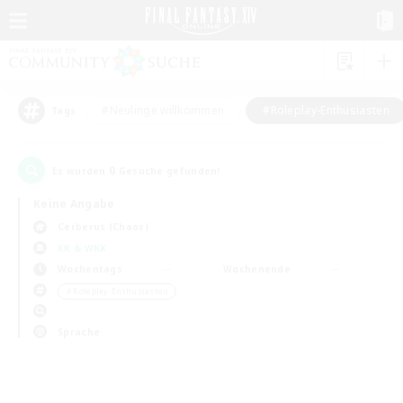
#Neulinge willkommen
#Roleplay-Enthusiasten
Tags
0
Es wurden
Gesuche gefunden!
Keine Angabe
Cerberus (Chaos)
KK & WKK
Wochentags
Wochenende
＃Roleplay-Enthusiasten
Sprache