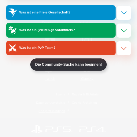
Was ist eine Freie Gesellschaft?
/
Facebook
X
News
Was ist ein (Welten-)Kontaktkreis?
Was ist ein PvP-Team?
YouTube
Instagram
Die Community-Suche kann beginnen!
Twitch
Bluesky
Lizenz
Regeln & Richtlinien
Datenschutzrichtlinie
Cookie-Richtlinien
Abo jetzt kündigen