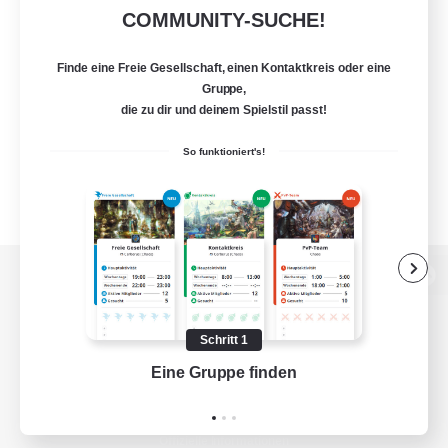
COMMUNITY-SUCHE!
Finde eine Freie Gesellschaft, einen Kontaktkreis oder eine
Gruppe,
die zu dir und deinem Spielstil passt!
So funktioniert's!
Zur PC-Seite
Schritt 1
Eine Gruppe finden
Auf 
Spiel herunterladen
Offizielle Informationen