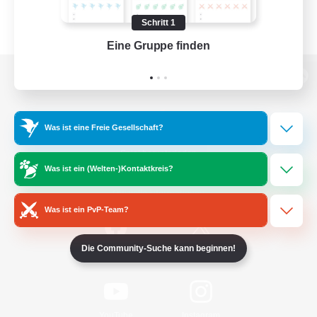
Schritt 1
Eine Gruppe finden
Auf 
Zur PC-Seite
Was ist eine Freie Gesellschaft?
Spiel herunterladen
Was ist ein (Welten-)Kontaktkreis?
Offizielle Informationen
Was ist ein PvP-Team?
Die Community-Suche kann beginnen!
/
Facebook
X
News
YouTube
Instagram