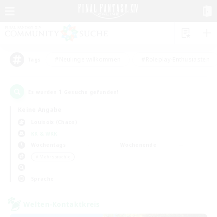
#Neulinge willkommen
#Roleplay-Enthusiasten
Tags
1
Es wurden
Gesuche gefunden!
Keine Angabe
Louisoix (Chaos)
KK & WKK
Wochentags
Wochenende
＃Mehrsprachig
Sprache
Welten-Kontaktkreis