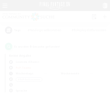
#Neulinge willkommen
#Roleplay-Enthusiasten
Tags
0
Es wurden
Gesuche gefunden!
Keine Angabe
Louisoix (Chaos)
PvP-Teams
Wochentags
Wochenende
＃PvP-Enthusiasten
Sprache