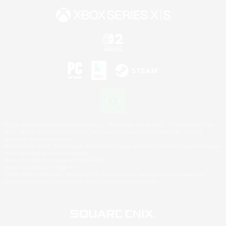
©2026 Sony Interactive Entertainment LLC."PlayStation Family Mark", "PlayStation", "PS5
logo", "PS5", "PS4 logo" and "PS4" are registered trademarks or trademarks of Sony
Interactive Entertainment Inc.
Microsoft, the XBOX Sphere mark, the Series X|S logo and XBOX Series X|S are trademarks
of the Microsoft group of companies.
Nintendo Switch is a trademark of Nintendo.
Mac is a trademark of Apple Inc.
©2026 Valve Corporation. Steam and the Steam logo are trademarks and/or registered
trademarks of Valve Corporation in the U.S. and/or other countries.