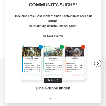
COMMUNITY-SUCHE!
Finde eine Freie Gesellschaft, einen Kontaktkreis oder eine
Gruppe,
die zu dir und deinem Spielstil passt!
So funktioniert's!
Zur PC-Seite
Schritt 1
Eine Gruppe finden
Auf 
Spiel herunterladen
Offizielle Informationen