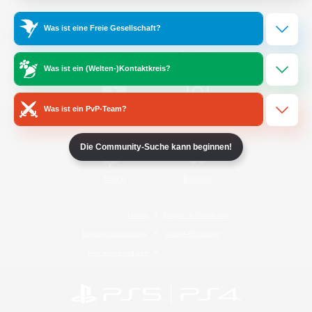
Was ist eine Freie Gesellschaft?
/
Facebook
X
News
Was ist ein (Welten-)Kontaktkreis?
Was ist ein PvP-Team?
YouTube
Instagram
Die Community-Suche kann beginnen!
Twitch
Bluesky
Lizenz
Regeln & Richtlinien
Datenschutzrichtlinie
Cookie-Richtlinien
Abo jetzt kündigen