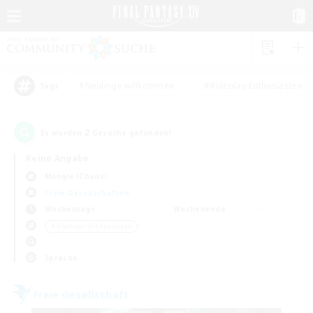
#Neulinge willkommen
#Roleplay-Enthusiasten
Tags
2
Es wurden
Gesuche gefunden!
Keine Angabe
Moogle (Chaos)
Freie Gesellschaften
Wochentags
Wochenende
＃Glamour-Enthusiasten
Sprache
Freie Gesellschaft