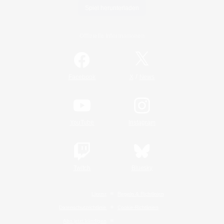
Spiel herunterladen
Offizielle Informationen
/
Facebook
X
News
YouTube
Instagram
Twitch
Bluesky
Lizenz
Regeln & Richtlinien
Datenschutzrichtlinie
Cookie-Richtlinien
Abo jetzt kündigen