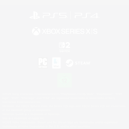
©2026 Sony Interactive Entertainment LLC."PlayStation Family Mark", "PlayStation", "PS5
logo", "PS5", "PS4 logo" and "PS4" are registered trademarks or trademarks of Sony
Interactive Entertainment Inc.
Microsoft, the XBOX Sphere mark, the Series X|S logo and XBOX Series X|S are trademarks
of the Microsoft group of companies.
Nintendo Switch is a trademark of Nintendo.
Mac is a trademark of Apple Inc.
©2026 Valve Corporation. Steam and the Steam logo are trademarks and/or registered
trademarks of Valve Corporation in the U.S. and/or other countries.