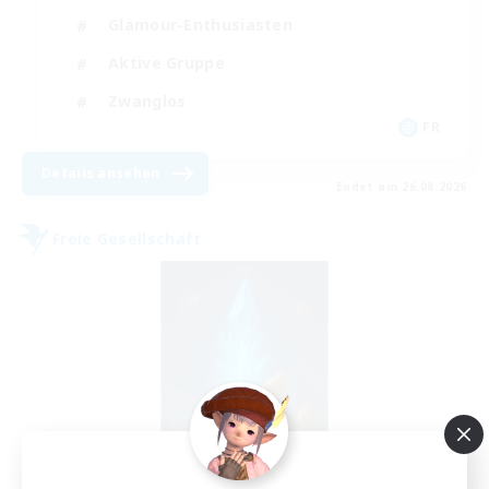
Glamour-Enthusiasten
Aktive Gruppe
Zwanglos
FR
Details ansehen
Endet am 26.08.2026
Freie Gesellschaft