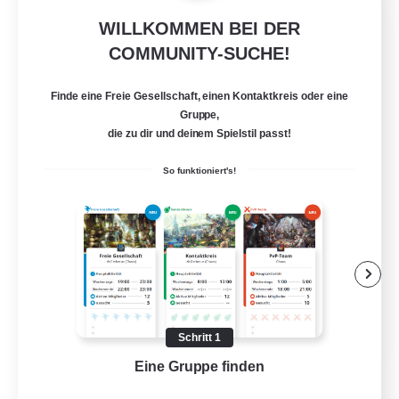
WILLKOMMEN BEI DER
Les Ames Vagabonde!
COMMUNITY-SUCHE!
Rekrutierung für neue Mitglieder
Moogle [Chaos]
Finde eine Freie Gesellschaft, einen Kontaktkreis oder eine
20
Gesucht
Gruppe,
die zu dir und deinem Spielstil passt!
ouvert à tous
So funktioniert's!
Glamour-Enthusiasten
Schatzkarten
Spielerevents
Hohe Jagd
FR
Schritt 1
Details ansehen
Eine Gruppe finden
Auf 
Endet am 25.08.2026