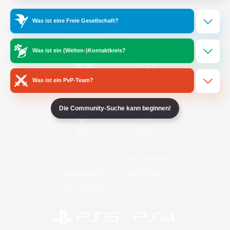
Was ist eine Freie Gesellschaft?
/
Facebook
X
News
Was ist ein (Welten-)Kontaktkreis?
Was ist ein PvP-Team?
YouTube
Instagram
Die Community-Suche kann beginnen!
Twitch
Bluesky
Lizenz
Regeln & Richtlinien
Datenschutzrichtlinie
Cookie-Richtlinien
Abo jetzt kündigen