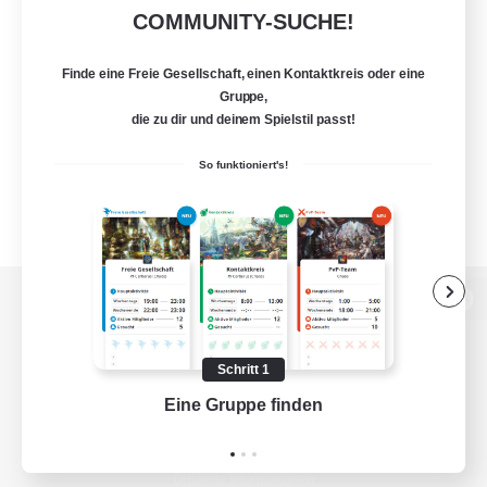
COMMUNITY-SUCHE!
Finde eine Freie Gesellschaft, einen Kontaktkreis oder eine
Gruppe,
die zu dir und deinem Spielstil passt!
So funktioniert's!
Zur PC-Seite
Schritt 1
Eine Gruppe finden
Auf 
Spiel herunterladen
Offizielle Informationen