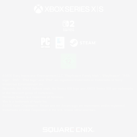
©2026 Sony Interactive Entertainment LLC."PlayStation Family Mark", "PlayStation", "PS5
logo", "PS5", "PS4 logo" and "PS4" are registered trademarks or trademarks of Sony
Interactive Entertainment Inc.
Microsoft, the XBOX Sphere mark, the Series X|S logo and XBOX Series X|S are trademarks
of the Microsoft group of companies.
Nintendo Switch is a trademark of Nintendo.
Mac is a trademark of Apple Inc.
©2026 Valve Corporation. Steam and the Steam logo are trademarks and/or registered
trademarks of Valve Corporation in the U.S. and/or other countries.