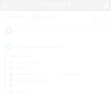
#Glamour-Enthusiasten
#Neulinge willkommen
Tags
0
Es wurden
Gesuche gefunden!
Keine Angabe
Moogle (Chaos)
KK & WKK
Wochentags
Wochenende
＃Unterkunft-Enthusiasten
Sprache