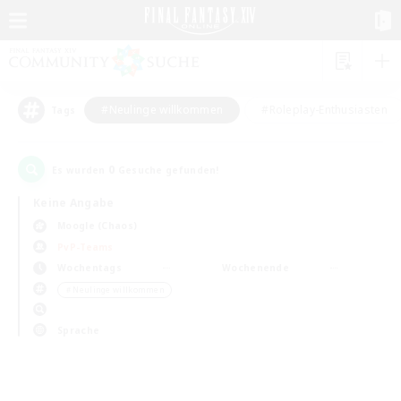
#Neulinge willkommen
#Roleplay-Enthusiasten
Tags
0
Es wurden
Gesuche gefunden!
Keine Angabe
Moogle (Chaos)
PvP-Teams
Wochentags
Wochenende
＃Neulinge willkommen
Sprache