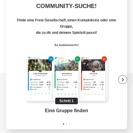
COMMUNITY-SUCHE!
Finde eine Freie Gesellschaft, einen Kontaktkreis oder eine
Gruppe,
die zu dir und deinem Spielstil passt!
So funktioniert's!
Zur PC-Seite
Schritt 1
Eine Gruppe finden
Auf 
Spiel herunterladen
Offizielle Informationen