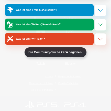
Was ist eine Freie Gesellschaft?
/
Facebook
X
News
Was ist ein (Welten-)Kontaktkreis?
Was ist ein PvP-Team?
YouTube
Instagram
Die Community-Suche kann beginnen!
Twitch
Bluesky
Lizenz
Regeln & Richtlinien
Datenschutzrichtlinie
Cookie-Richtlinien
Abo jetzt kündigen