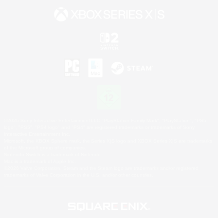
©2026 Sony Interactive Entertainment LLC."PlayStation Family Mark", "PlayStation", "PS5
logo", "PS5", "PS4 logo" and "PS4" are registered trademarks or trademarks of Sony
Interactive Entertainment Inc.
Microsoft, the XBOX Sphere mark, the Series X|S logo and XBOX Series X|S are trademarks
of the Microsoft group of companies.
Nintendo Switch is a trademark of Nintendo.
Mac is a trademark of Apple Inc.
©2026 Valve Corporation. Steam and the Steam logo are trademarks and/or registered
trademarks of Valve Corporation in the U.S. and/or other countries.