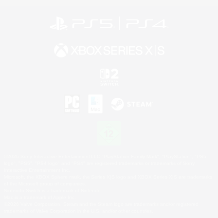
©2026 Sony Interactive Entertainment LLC."PlayStation Family Mark", "PlayStation", "PS5
logo", "PS5", "PS4 logo" and "PS4" are registered trademarks or trademarks of Sony
Interactive Entertainment Inc.
Microsoft, the XBOX Sphere mark, the Series X|S logo and XBOX Series X|S are trademarks
of the Microsoft group of companies.
Nintendo Switch is a trademark of Nintendo.
Mac is a trademark of Apple Inc.
©2026 Valve Corporation. Steam and the Steam logo are trademarks and/or registered
trademarks of Valve Corporation in the U.S. and/or other countries.