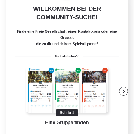
WILLKOMMEN BEI DER
Second Home
COMMUNITY-SUCHE!
Rekrutierung für neue Mitglieder
Omega [Chaos]
Finde eine Freie Gesellschaft, einen Kontaktkreis oder eine
20
Gesucht
Gruppe,
die zu dir und deinem Spielstil passt!
So funktioniert's!
Neulinge willkommen
Elternfreundlich
Berufstätige willkommen
Zwanglos
EN
Schritt 1
Details ansehen
Eine Gruppe finden
Auf 
Endet am 05.09.2026