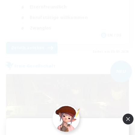
Elternfreundlich
Berufstätige willkommen
Zwanglos
EN / DE
Details ansehen
Endet am 05.09.2026
Freie Gesellschaft
NEU