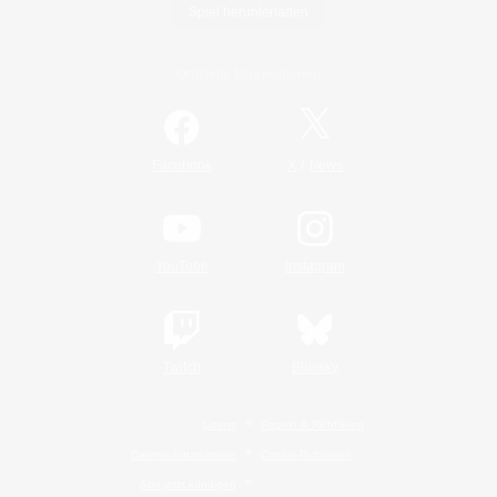
Spiel herunterladen
Offizielle Informationen
/
Facebook
X
News
YouTube
Instagram
Twitch
Bluesky
Lizenz
Regeln & Richtlinien
Datenschutzrichtlinie
Cookie-Richtlinien
Abo jetzt kündigen