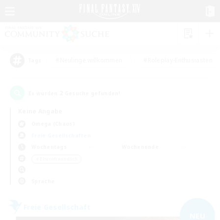
#Neulinge willkommen
#Roleplay-Enthusiasten
Tags
2
Es wurden
Gesuche gefunden!
Keine Angabe
Omega (Chaos)
Freie Gesellschaften
Wochentags
Wochenende
＃Elternfreundlich
Sprache
Freie Gesellschaft
NEU