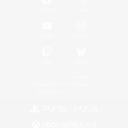
/
Facebook
X
News
YouTube
Instagram
Twitch
Bluesky
Lizenz
Regeln & Richtlinien
Datenschutzrichtlinie
Cookie-Richtlinien
Abo jetzt kündigen