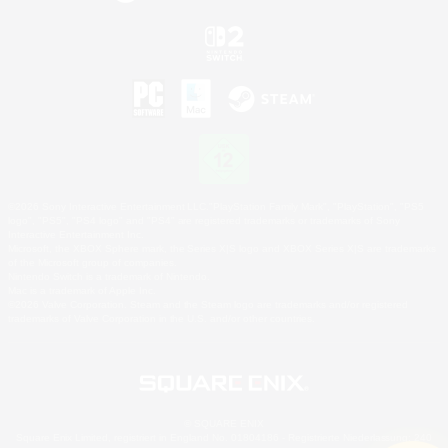
©2026 Sony Interactive Entertainment LLC."PlayStation Family Mark", "PlayStation", "PS5
logo", "PS5", "PS4 logo" and "PS4" are registered trademarks or trademarks of Sony
Interactive Entertainment Inc.
Microsoft, the XBOX Sphere mark, the Series X|S logo and XBOX Series X|S are trademarks
of the Microsoft group of companies.
Nintendo Switch is a trademark of Nintendo.
Mac is a trademark of Apple Inc.
©2026 Valve Corporation. Steam and the Steam logo are trademarks and/or registered
trademarks of Valve Corporation in the U.S. and/or other countries.
© SQUARE ENIX
Square Enix Limited, registriert in England No. 01804186 - Registrierte Niederlassung: 240