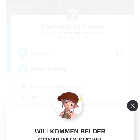
Partners in Crime
Rekrutierung für neue Mitglieder
Omega [Chaos]
25
Gesucht
Mount farming
Neulinge willkommen
Aktive Gruppe
PvP-Enthusiasten
Schatzkarten
EN
WILLKOMMEN BEI DER
COMMUNITY-SUCHE!
Details ansehen