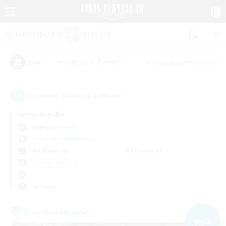
#Neulinge willkommen
#Roleplay-Enthusiasten
Tags
7
Es wurden
Gesuche gefunden!
Keine Angabe
Omega (Chaos)
Freie Gesellschaften
Wochentags
Wochenende
＃Schatzkarten
Sprache
Freie Gesellschaft
NEU