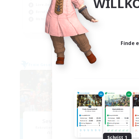
WILLK
Lore-Enthusiasten
Akt
Berufstätige willkommen
Ber
Mehrsprachig
EN
Endet am 02.09.2026
Finde 
Freie Gesellschaft
Freie 
Seven Daily Sins
Mi
Rekrutierung für neue Mitglieder
Rek
Phantom [Chaos]
Schritt 1