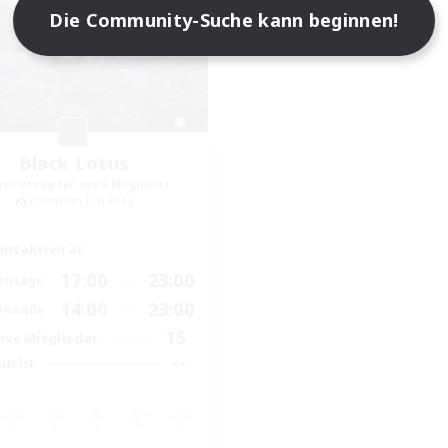
Die Community-Suche kann beginnen!
Black Lotus
rutierung für neue Mitglieder
Phantom [Chaos]
ptaktivität
17:00
23:00
entags
14:00
23:00
enende
15
ive Mitglieder
--
sucht