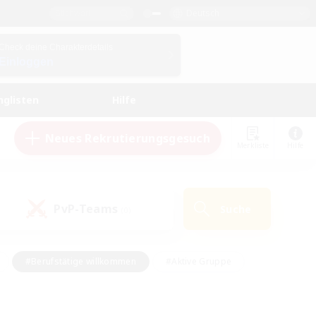
Deutsch
Check deine Charakterdetails
Einloggen
nglisten
Hilfe
Neues Rekrutierungsgesuch
Merkliste
Hilfe
PvP-Teams
Suche
(0)
#Berufstätige willkommen
#Aktive Gruppe
en
#Handwerker/Sammler
#Hohe Jagd
Enthusiasten
#PvP-Enthusiasten