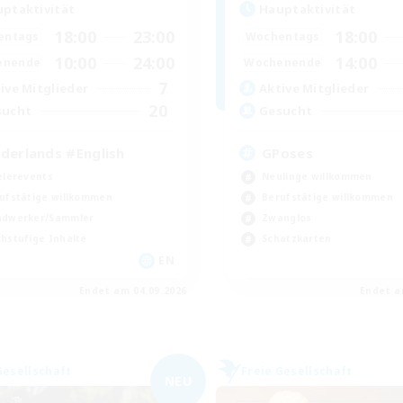
ptaktivität
Hauptaktivität
18:00
23:00
18:00
entags
Wochentags
10:00
24:00
14:00
enende
Wochenende
7
ive Mitglieder
Aktive Mitglieder
20
sucht
Gesucht
derlands #English
GPoses
elerevents
Neulinge willkommen
ufstätige willkommen
Berufstätige willkommen
dwerker/Sammler
Zwanglos
hstufige Inhalte
Schatzkarten
EN
Endet am 04.09.2026
Endet a
Gesellschaft
Freie Gesellschaft
NEU