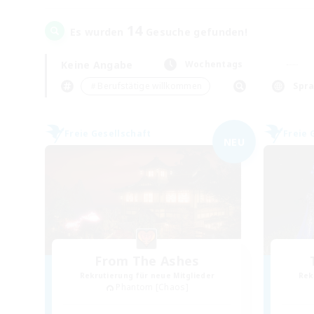
14
Es wurden
Gesuche gefunden!
Keine Angabe
Wochentags
＃Berufstätige willkommen
Spr
Freie Gesellschaft
Freie 
NEU
From The Ashes
Rekrutierung für neue Mitglieder
Rek
Phantom [Chaos]