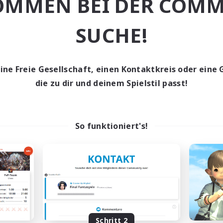
OMMEN BEI DER COMM
ive Gruppe
Schatzkarten
ufstätige willkommen
Zwanglos
SUCHE!
JA / EN / DE / FR
JA / E
Endet am 02.09.2026
Endet a
eine Freie Gesellschaft, einen Kontaktkreis oder eine 
die zu dir und deinem Spielstil passt!
Gesellschaft
Freie Gesellschaft
So funktioniert's!
ese Olle Irre Nubs
Luna Wolf
rutierung für neue Mitglieder
Rekrutierung für neue Mitg
Phantom [Chaos]
Phantom [Chaos]
Schritt 2