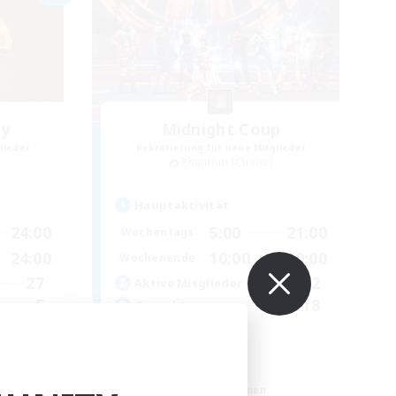
ey
Midnight Coup
lieder
Rekrutierung für neue Mitglieder
Phantom [Chaos]
Hauptaktivität
24:00
5:00
21:00
Wochentags
24:00
10:00
20:00
Wochenende
27
2
Aktive Mitglieder
5
18
Gesucht
Maya
Neulinge willkommen
Berufstätige willkommen