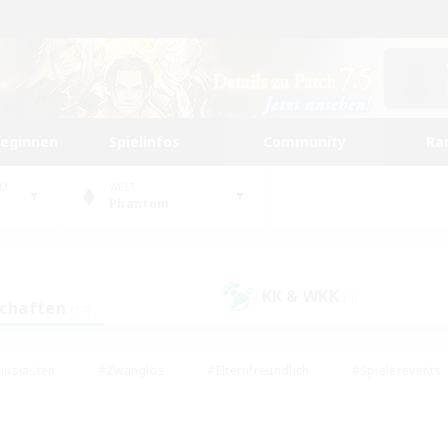
beginnen
Spielinfos
Community
Ra
UM
WELT
Phantom
KK & WKK
(4)
schaften
(14)
husiasten
#Zwanglos
#Elternfreundlich
#Spielerevents
#Unterkunft-Enthusiasten
#Glamour-Enthusiasten
#Schatzkart
dcore
#Hochstufige Inhalte
#Hobbys/Interessen
#Lore-