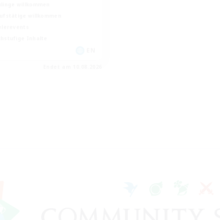
linge willkommen
ufstätige willkommen
elerevents
hstufige Inhalte
EN
Endet am 10.08.2026