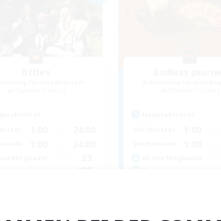
littles
Endless Journ
rutierung für neue Mitglieder
Rekrutierung für neue Mitg
Phantom [Chaos]
Phantom [Chaos]
ptaktivität
Hauptaktivität
1:00
24:00
1:00
entags
Wochentags
1:00
24:00
1:00
enende
Wochenende
23
ive Mitglieder
Aktive Mitglieder
489
sucht
Gesucht
ssian FC
Positivity.
linge willkommen
Spielerevents
nglos
Berufstätige willkommen