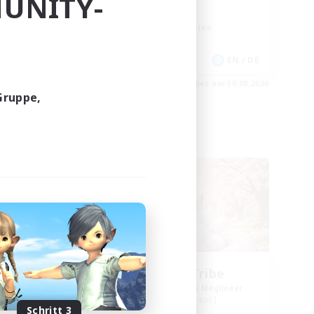
UNITY-
Zwanglos
Screenshot-Enthusiasten
N / DE / FR
EN / DE
m 01.09.2026
Endet am 30.08.2026
Gruppe,
Freie Gesellschaft
Spirit Fox Tribe
lieder
Rekrutierung für neue Mitglieder
Phantom [Chaos]
Schritt 3