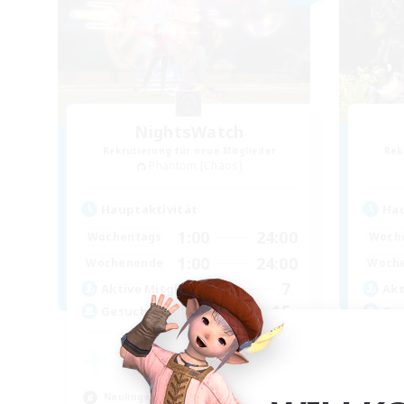
NightsWatch
Rekrutierung für neue Mitglieder
Rek
Phantom [Chaos]
Hauptaktivität
Hau
1:00
24:00
Wochentags
Woch
1:00
24:00
Wochenende
Woch
7
Aktive Mitglieder
Akt
15
Gesucht
Ge
Ru
Neu
Neulinge willkommen
Zwa