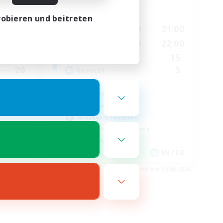
Hauptaktivität
obieren und beitreten
23:00
17:00
21:00
Wochentags
24:00
11:00
22:00
Wochenende
6
15
Aktive Mitglieder
20
5
Gesucht
êtes
Discord
Zwanglos
Neulinge willkommen
Berufstätige willkommen
Elternfreundlich
FR
EN / DE
m 27.08.2026
Endet am 24.08.2026