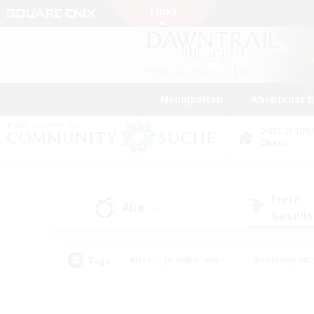
Neuigkeiten
Abenteuer 
DATENZENTR
Chaos
Freie
Alle
(18)
Gesell
Tags
#Neulinge willkommen
#Roleplay-Ent
#Mehrsprachig
#Studentenfreundlich
#Screenshot-Enthusiasten
#Har