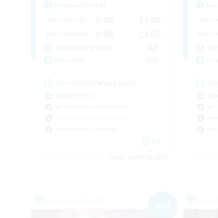
Hauptaktivität
Hau
0:00
23:00
Wochentags
Woch
0:00
23:00
Wochenende
Woch
42
Aktive Mitglieder
Akt
60
Gesucht
Ge
30+/NSFW/#notacult
Ne
Spielerevents
Spi
Berufstätige willkommen
Ber
Screenshot-Enthusiasten
Han
Handwerker/Sammler
Hoc
EN
Endet am 04.09.2026
Freie Gesellschaft
Freie 
NEU