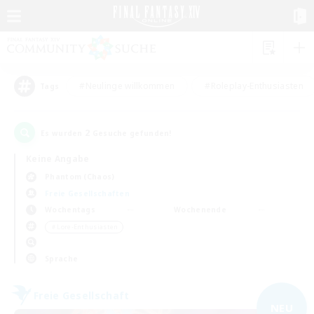
#Neulinge willkommen
#Roleplay-Enthusiasten
Tags
2
Es wurden
Gesuche gefunden!
Keine Angabe
Phantom (Chaos)
Freie Gesellschaften
Wochentags
Wochenende
＃Lore-Enthusiasten
Sprache
Freie Gesellschaft
NEU