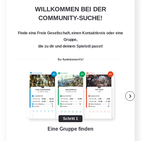
WILLKOMMEN BEI DER
Ravenblood
COMMUNITY-SUCHE!
Rekrutierung für neue Mitglieder
Phantom [Chaos]
Finde eine Freie Gesellschaft, einen Kontaktkreis oder eine
10
Gesucht
Gruppe,
die zu dir und deinem Spielstil passt!
Evènements
So funktioniert's!
Neulinge willkommen
Lore-Enthusiasten
Zwanglos
PvP-Enthusiasten
FR
Schritt 1
Details ansehen
Eine Gruppe finden
Auf 
Endet am 10.08.2026