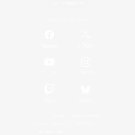
Spiel herunterladen
Offizielle Informationen
/
Facebook
X
News
YouTube
Instagram
Twitch
Bluesky
Lizenz
Regeln & Richtlinien
Datenschutzrichtlinie
Cookie-Richtlinien
Abo jetzt kündigen