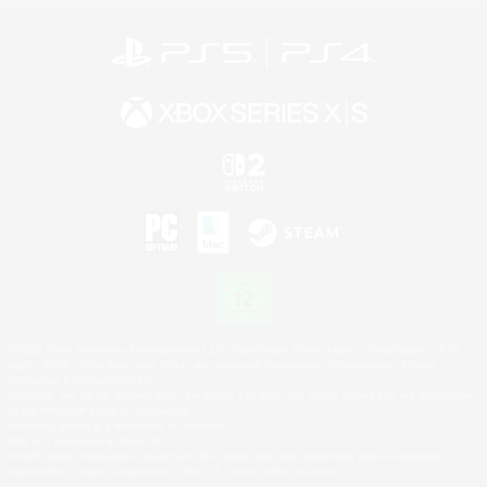
©2026 Sony Interactive Entertainment LLC."PlayStation Family Mark", "PlayStation", "PS5
logo", "PS5", "PS4 logo" and "PS4" are registered trademarks or trademarks of Sony
Interactive Entertainment Inc.
Microsoft, the XBOX Sphere mark, the Series X|S logo and XBOX Series X|S are trademarks
of the Microsoft group of companies.
Nintendo Switch is a trademark of Nintendo.
Mac is a trademark of Apple Inc.
©2026 Valve Corporation. Steam and the Steam logo are trademarks and/or registered
trademarks of Valve Corporation in the U.S. and/or other countries.