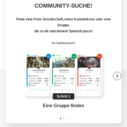
COMMUNITY-SUCHE!
Finde eine Freie Gesellschaft, einen Kontaktkreis oder eine
Gruppe,
die zu dir und deinem Spielstil passt!
So funktioniert's!
Zur PC-Seite
Schritt 1
Eine Gruppe finden
Auf 
Spiel herunterladen
Offizielle Informationen