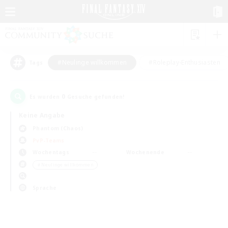
#Neulinge willkommen
#Roleplay-Enthusiasten
Tags
0
Es wurden
Gesuche gefunden!
Keine Angabe
Phantom (Chaos)
PvP-Teams
Wochentags
Wochenende
＃Neulinge willkommen
Sprache