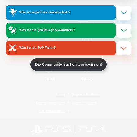
Was ist eine Freie Gesellschaft?
/
Facebook
X
News
Was ist ein (Welten-)Kontaktkreis?
Was ist ein PvP-Team?
YouTube
Instagram
Die Community-Suche kann beginnen!
Twitch
Bluesky
Lizenz
Regeln & Richtlinien
Datenschutzrichtlinie
Cookie-Richtlinien
Abo jetzt kündigen