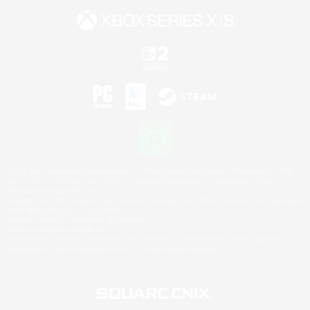
©2026 Sony Interactive Entertainment LLC."PlayStation Family Mark", "PlayStation", "PS5
logo", "PS5", "PS4 logo" and "PS4" are registered trademarks or trademarks of Sony
Interactive Entertainment Inc.
Microsoft, the XBOX Sphere mark, the Series X|S logo and XBOX Series X|S are trademarks
of the Microsoft group of companies.
Nintendo Switch is a trademark of Nintendo.
Mac is a trademark of Apple Inc.
©2026 Valve Corporation. Steam and the Steam logo are trademarks and/or registered
trademarks of Valve Corporation in the U.S. and/or other countries.