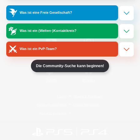
Was ist eine Freie Gesellschaft?
/
Facebook
X
News
Was ist ein (Welten-)Kontaktkreis?
Was ist ein PvP-Team?
YouTube
Instagram
Die Community-Suche kann beginnen!
Twitch
Bluesky
Lizenz
Regeln & Richtlinien
Datenschutzrichtlinie
Cookie-Richtlinien
Abo jetzt kündigen