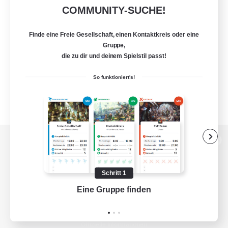
COMMUNITY-SUCHE!
Finde eine Freie Gesellschaft, einen Kontaktkreis oder eine
Gruppe,
die zu dir und deinem Spielstil passt!
So funktioniert's!
Zur PC-Seite
Schritt 1
Eine Gruppe finden
Auf 
Spiel herunterladen
Offizielle Informationen