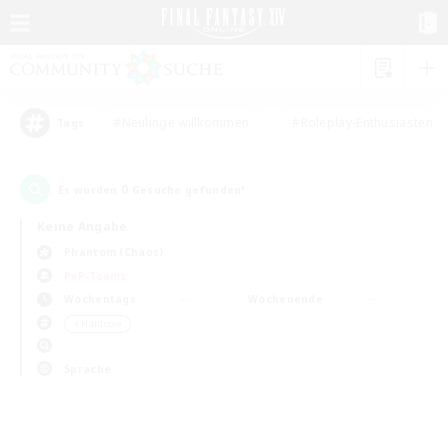
#Neulinge willkommen
#Roleplay-Enthusiasten
Tags
0
Es wurden
Gesuche gefunden!
Keine Angabe
Phantom (Chaos)
PvP-Teams
Wochentags
Wochenende
＃Hardcore
Sprache