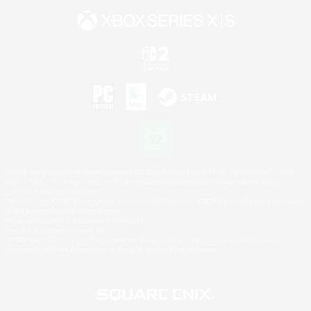
©2026 Sony Interactive Entertainment LLC."PlayStation Family Mark", "PlayStation", "PS5
logo", "PS5", "PS4 logo" and "PS4" are registered trademarks or trademarks of Sony
Interactive Entertainment Inc.
Microsoft, the XBOX Sphere mark, the Series X|S logo and XBOX Series X|S are trademarks
of the Microsoft group of companies.
Nintendo Switch is a trademark of Nintendo.
Mac is a trademark of Apple Inc.
©2026 Valve Corporation. Steam and the Steam logo are trademarks and/or registered
trademarks of Valve Corporation in the U.S. and/or other countries.