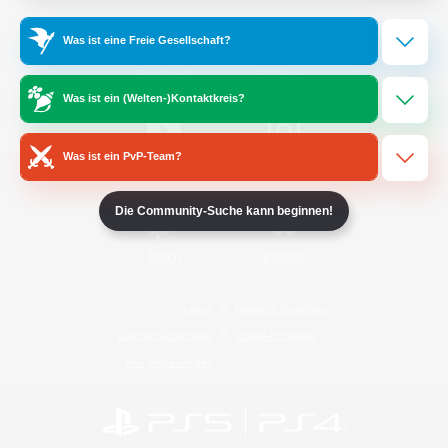
Was ist eine Freie Gesellschaft?
/
Facebook
X
News
Was ist ein (Welten-)Kontaktkreis?
Was ist ein PvP-Team?
YouTube
Instagram
Die Community-Suche kann beginnen!
Twitch
Bluesky
Lizenz
Regeln & Richtlinien
Datenschutzrichtlinie
Cookie-Richtlinien
Abo jetzt kündigen