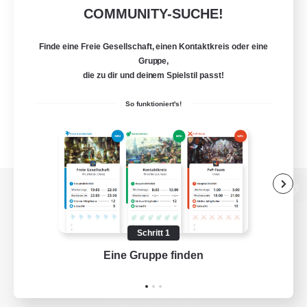
COMMUNITY-SUCHE!
Finde eine Freie Gesellschaft, einen Kontaktkreis oder eine
Gruppe,
die zu dir und deinem Spielstil passt!
So funktioniert's!
Zur PC-Seite
Schritt 1
Eine Gruppe finden
Auf 
Spiel herunterladen
Offizielle Informationen