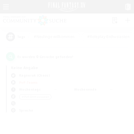
#Neulinge willkommen
#Roleplay-Enthusiasten
Tags
0
Es wurden
Gesuche gefunden!
Keine Angabe
Ragnarok (Chaos)
PvP-Teams
Wochentags
Wochenende
＃PvP-Enthusiasten
Sprache