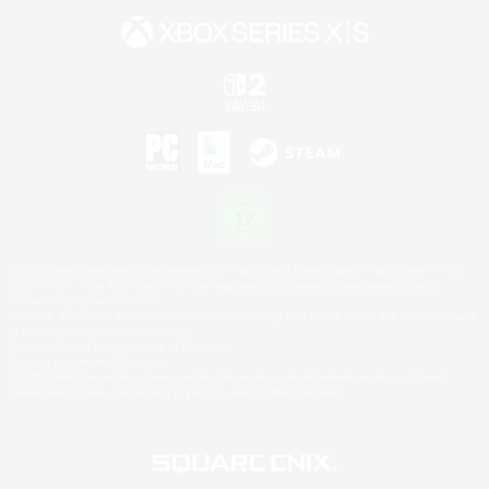
©2026 Sony Interactive Entertainment LLC."PlayStation Family Mark", "PlayStation", "PS5
logo", "PS5", "PS4 logo" and "PS4" are registered trademarks or trademarks of Sony
Interactive Entertainment Inc.
Microsoft, the XBOX Sphere mark, the Series X|S logo and XBOX Series X|S are trademarks
of the Microsoft group of companies.
Nintendo Switch is a trademark of Nintendo.
Mac is a trademark of Apple Inc.
©2026 Valve Corporation. Steam and the Steam logo are trademarks and/or registered
trademarks of Valve Corporation in the U.S. and/or other countries.