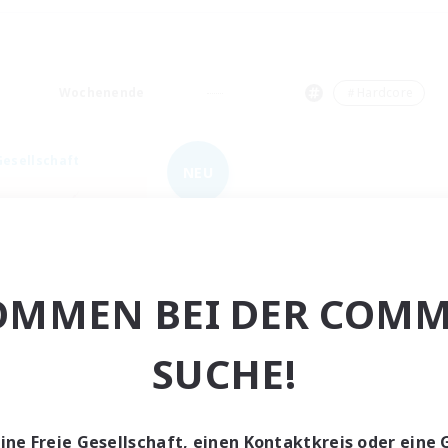
Wochenende
＃Hardcore
Gesellschaft
NEU
OMMEN BEI DER COMM
Les 4 fondateurs
SUCHE!
rutierung für neue Mitglieder
Sagittarius [Chaos]
ptaktivität
eine Freie Gesellschaft, einen Kontaktkreis oder eine 