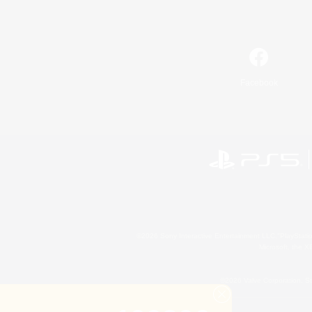
Facebook
©2026 Sony Interactive Entertainment LLC."PlayStation
Microsoft, the 
©2026 Valve Corporation. St