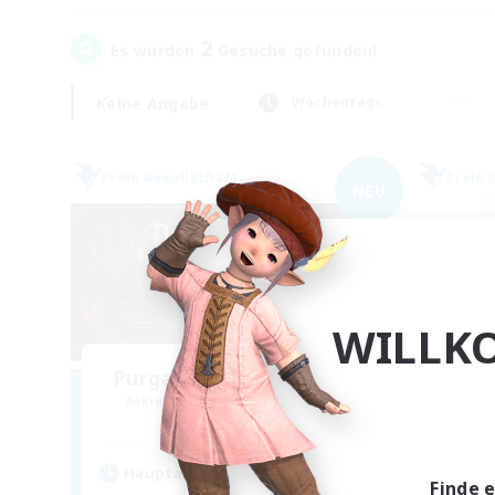
2
Es wurden
Gesuche gefunden!
Keine Angabe
Wochentags
Freie Gesellschaft
Freie 
NEU
WILLK
Purgatorium Aeternum
Rekrutierung für neue Mitglieder
Rek
Sagittarius [Chaos]
Hauptaktivität
Hau
Finde 