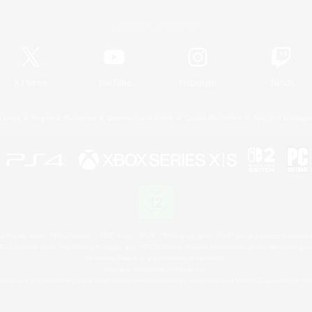
Offizielle Informationen
X
/
News
YouTube
Instagram
Twitch
Lizenz
Regeln & Richtlinien
Datenschutzrichtlinie
Cookie-Richtlinien
Abo jetzt kündige
 Family Mark", "PlayStation", "PS5 logo", "PS5", "PS4 logo" and "PS4" are registered trademark
XBOX Sphere mark, the Series X|S logo and XBOX Series X|S are trademarks of the Microsoft gro
Nintendo Switch is a trademark of Nintendo.
Mac is a trademark of Apple Inc.
eam and the Steam logo are trademarks and/or registered trademarks of Valve Corporation in the 