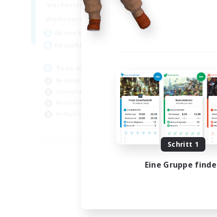
10:00
24:00
Wochentags
Woch
10:00
24:00
Wochenende
Woch
66
Aktive Mitglieder
Akt
34
Gesucht
Ge
Tous niveaux
Di
Neulinge willkommen
Neu
Zwanglos
Har
Hardcore
Spi
Hobbys/Interessen
Sch
FR
Endet am 03.09.2026
Schritt 1
Eine Gruppe find