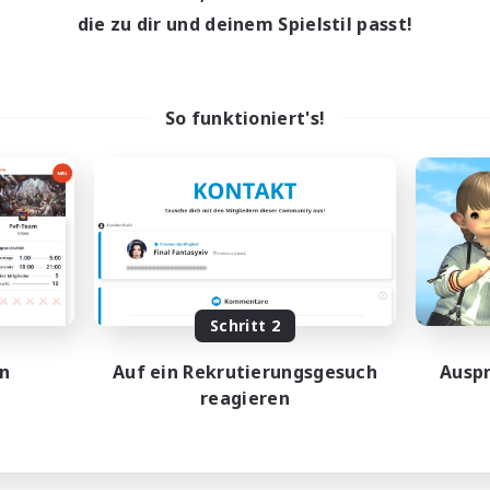
9:00
1:00
entags
die zu dir und deinem Spielstil passt!
11:00
1:00
enende
8
ive Mitglieder
5
sucht
So funktioniert's!
scord actif
linge willkommen
dcore
elerevents
atzkarten
FR
Endet am 31.08.2026
Schritt 2
en
Auf ein Rekrutierungsgesuch
Auspr
reagieren