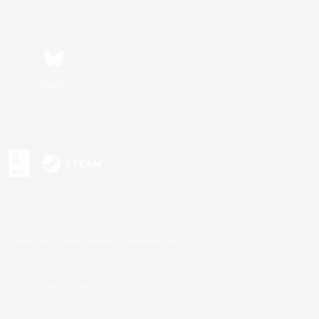
Bluesky
n
s or trademarks of Sony Interactive Entertainment Inc.
up of companies.
U.S. and/or other countries.