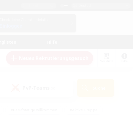
Deutsch
Check deine Charakterdetails
Einloggen
nglisten
Hilfe
Neues Rekrutierungsgesuch
Merkliste
Hilfe
PvP-Teams
Suche
(0)
#Berufstätige willkommen
#Aktive Gruppe
eundlich
#Hardcore
#Hohe Jagd
Hobbys/Interessen
#PvP-Enthusiasten