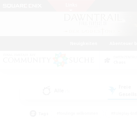
Neuigkeiten
Abenteuer 
DATENZENTR
Chaos
Freie
Alle
(5)
Gesell
Tags
#Neulinge willkommen
#Roleplay-Ent
#Mehrsprachig
#Unterkunft-Enthusias
#Screenshot-Enthusiasten
#Hochstufig