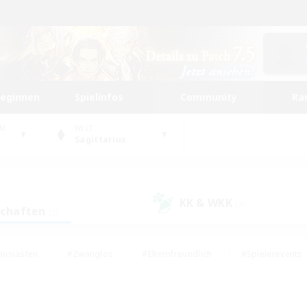
beginnen
Spielinfos
Community
Ra
UM
WELT
Sagittarius
KK & WKK
(3)
schaften
(2)
husiasten
#Zwanglos
#Elternfreundlich
#Spielerevents
ten
#Glamour-Enthusiasten
#Schatzkarten
#Studentenfr
e Inhalte
#Lore-Enthusiasten
#Handwerker/Sammler
#