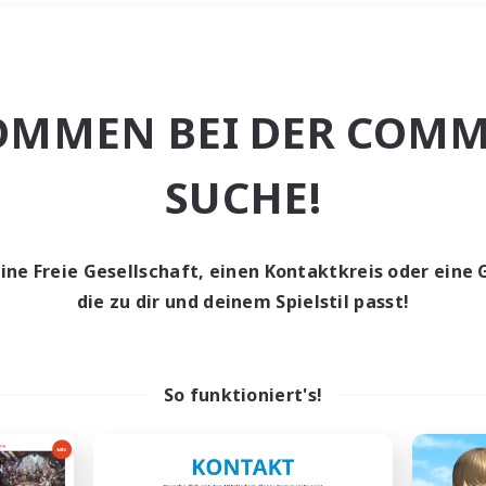
Wochenende
＃Elternfreundlic
OMMEN BEI DER COMM
SUCHE!
eine Freie Gesellschaft, einen Kontaktkreis oder eine 
0 Gesuche
die zu dir und deinem Spielstil passt!
den keine Gesuche ge
So funktioniert's!
t aufgeben! Versuche es mit anderen Suchfil