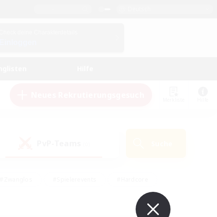
Deutsch
Check deine Charakterdetails
Einloggen
nglisten
Hilfe
Neues Rekrutierungsgesuch
Merkliste
Hilfe
PvP-Teams
Suche
(0)
#Zwanglos
#Spielerevents
#Hardcore
en
#Schatzkarten
#Screenshot-Enthusiasten
husiasten
#Hobbys/Interessen