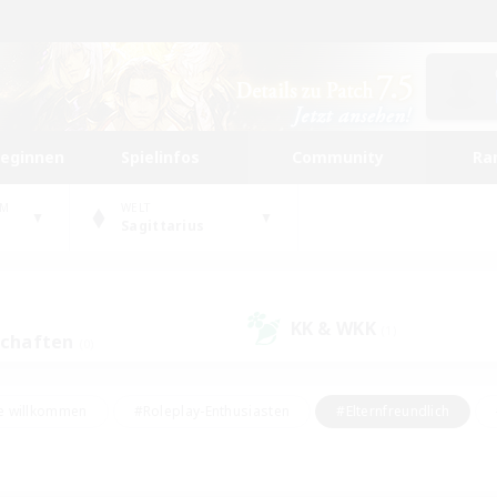
beginnen
Spielinfos
Community
Ra
UM
WELT
Sagittarius
KK & WKK
(1)
schaften
(0)
e willkommen
#Roleplay-Enthusiasten
#Elternfreundlich
#Studentenfreundlich
#Mehrsprachig
#Unterkunft-Enthusiast
d
#Hochstufige Inhalte
#Handwerker/Sammler
#PvP-Ent