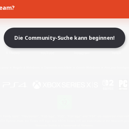
Team?
Spiel herunterladen
Offizielle Informationen
Die Community-Suche kann beginnen!
X
/
News
YouTube
Instagram
Twitch
Lizenz
Regeln & Richtlinien
Datenschutzrichtlinie
Cookie-Richtlinien
Abo jetzt kündige
 Family Mark", "PlayStation", "PS5 logo", "PS5", "PS4 logo" and "PS4" are registered trademark
XBOX Sphere mark, the Series X|S logo and XBOX Series X|S are trademarks of the Microsoft gro
Nintendo Switch is a trademark of Nintendo.