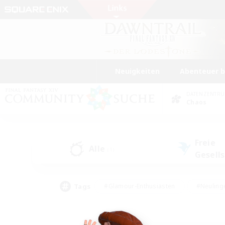
Neuigkeiten
Abenteuer 
DATENZENTR
Chaos
Freie
Alle
(1)
Gesell
Tags
#Glamour-Enthusiasten
#Neuling
#Aktive Gruppe
#Berufstätige willkommen
#Lore-Enthusiasten
#Hohe Jag