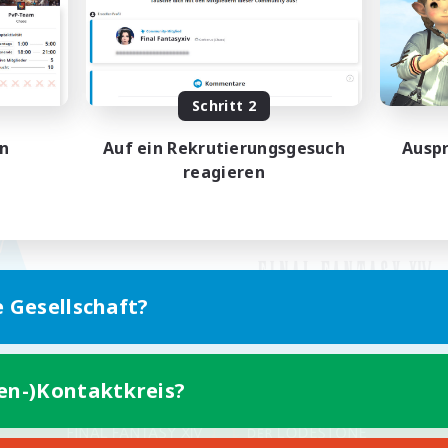
Schritt 2
en
Auf ein Rekrutierungsgesuch
Auspr
reagieren
e Gesellschaft?
ten-)Kontaktkreis?
Version für Mobilgeräte