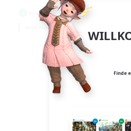
0
Es wurden
Gesuche gefunden!
Keine Angabe
Wochentags
WILLK
Finde 
Es wur
Nich