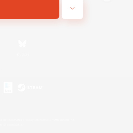
Bluesky
n
s or trademarks of Sony Interactive Entertainment Inc.
up of companies.