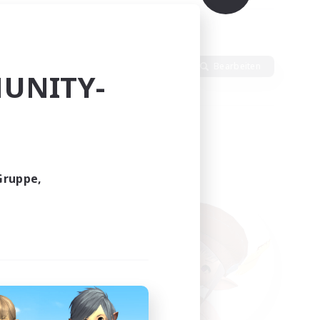
h
Sprache
Bearbeiten
UNITY-
Gruppe,
funden.
tern!