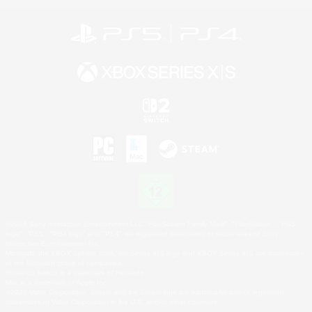
©2026 Sony Interactive Entertainment LLC."PlayStation Family Mark", "PlayStation", "PS5
logo", "PS5", "PS4 logo" and "PS4" are registered trademarks or trademarks of Sony
Interactive Entertainment Inc.
Microsoft, the XBOX Sphere mark, the Series X|S logo and XBOX Series X|S are trademarks
of the Microsoft group of companies.
Nintendo Switch is a trademark of Nintendo.
Mac is a trademark of Apple Inc.
©2026 Valve Corporation. Steam and the Steam logo are trademarks and/or registered
trademarks of Valve Corporation in the U.S. and/or other countries.