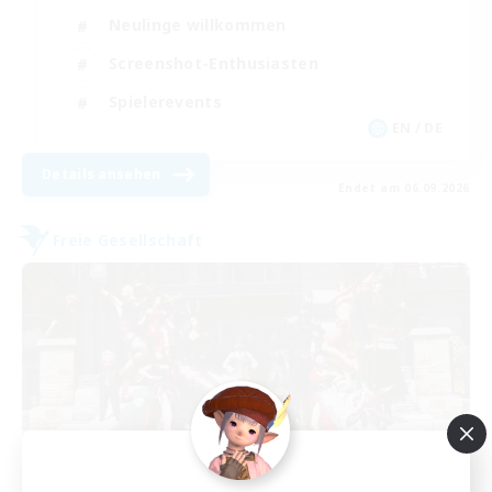
Neulinge willkommen
Screenshot-Enthusiasten
Spielerevents
EN / DE
Details ansehen
Endet am 06.09.2026
Freie Gesellschaft