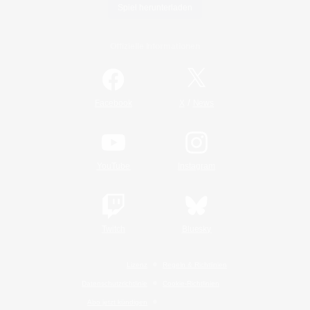
Spiel herunterladen
Offizielle Informationen
/
Facebook
X
News
YouTube
Instagram
Twitch
Bluesky
Lizenz
Regeln & Richtlinien
Datenschutzrichtlinie
Cookie-Richtlinien
Abo jetzt kündigen