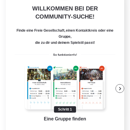
WILLKOMMEN BEI DER
Army of the Exiled
COMMUNITY-SUCHE!
Rekrutierung für neue Mitglieder
Cerberus [Chaos]
Finde eine Freie Gesellschaft, einen Kontaktkreis oder eine
15
Gesucht
Gruppe,
die zu dir und deinem Spielstil passt!
So funktioniert's!
Aktive Gruppe
Schatzkarten
Screenshot-Enthusiasten
Hochstufige Inhalte
EN
Schritt 1
Details ansehen
Eine Gruppe finden
Auf 
Endet am 28.08.2026