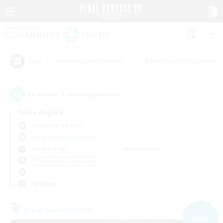
#Neulinge willkommen
#Roleplay-Enthusiasten
Tags
2
Es wurden
Gesuche gefunden!
Keine Angabe
Cerberus (Chaos)
Freie Gesellschaften
Wochentags
Wochenende
＃Screenshot-Enthusiasten
Sprache
Freie Gesellschaft
NEU