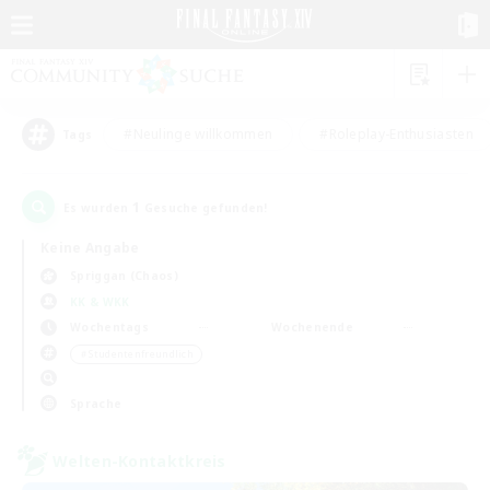
#Neulinge willkommen
#Roleplay-Enthusiasten
Tags
1
Es wurden
Gesuche gefunden!
Keine Angabe
Spriggan (Chaos)
KK & WKK
Wochentags
Wochenende
＃Studentenfreundlich
Sprache
Welten-Kontaktkreis