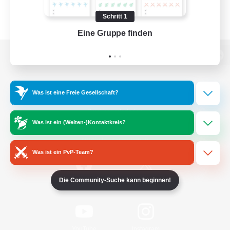
Schritt 1
Eine Gruppe finden
Auf 
Zur PC-Seite
Was ist eine Freie Gesellschaft?
Spiel herunterladen
Was ist ein (Welten-)Kontaktkreis?
Offizielle Informationen
Was ist ein PvP-Team?
Die Community-Suche kann beginnen!
/
Facebook
X
News
YouTube
Instagram