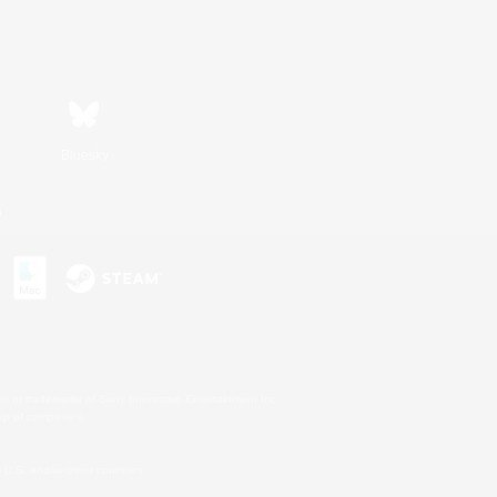
Bluesky
n
s or trademarks of Sony Interactive Entertainment Inc.
up of companies.
U.S. and/or other countries.