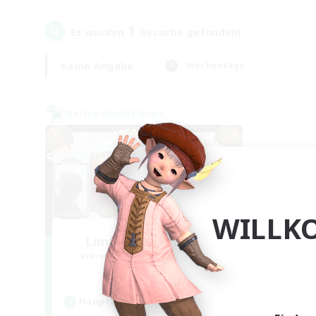
1
Es wurden
Gesuche gefunden!
Keine Angabe
Wochentags
Welten-Kontaktkreis
WILLK
Limit Break Coffee
Rekrutierung für neue Mitglieder
Chaos
Hauptaktivität