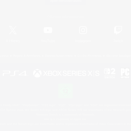
Spiel herunterladen
Offizielle Informationen
X
/
News
YouTube
Instagram
Twitch
Lizenz
Regeln & Richtlinien
Datenschutzrichtlinie
Cookie-Richtlinien
Abo jetzt kündige
 Family Mark", "PlayStation", "PS5 logo", "PS5", "PS4 logo" and "PS4" are registered trademark
XBOX Sphere mark, the Series X|S logo and XBOX Series X|S are trademarks of the Microsoft gro
Nintendo Switch is a trademark of Nintendo.
Mac is a trademark of Apple Inc.
eam and the Steam logo are trademarks and/or registered trademarks of Valve Corporation in the 