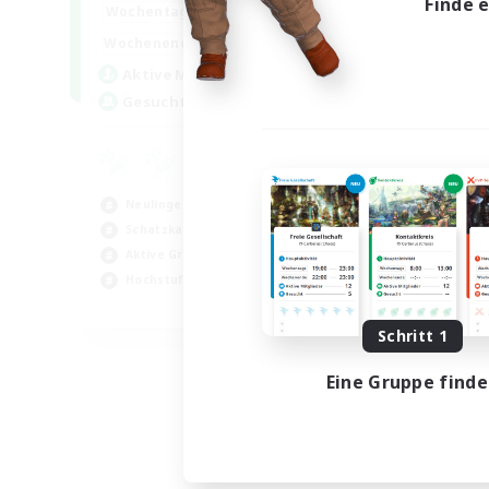
Finde 
0:00
1:00
Wochentags
0:00
1:00
Wochenende
40
Aktive Mitglieder
999
Gesucht
Neulinge willkommen
Schatzkarten
Aktive Gruppe
Hochstufige Inhalte
FR
Schritt 1
Endet am 31.08.2026
Eine Gruppe find