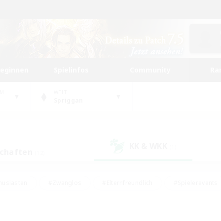
beginnen
Spielinfos
Community
Ra
UM
WELT
Spriggan
KK & WKK
(1)
schaften
(12)
husiasten
#Zwanglos
#Elternfreundlich
#Spielerevents
#Unterkunft-Enthusiasten
#Glamour-Enthusiasten
#Schatzkart
dcore
#Hochstufige Inhalte
#Hobbys/Interessen
#Lore-