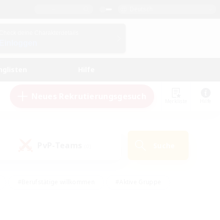
Deutsch
Check deine Charakterdetails
Einloggen
nglisten
Hilfe
Neues Rekrutierungsgesuch
Merkliste
Hilfe
PvP-Teams
Suche
(0)
#Berufstätige willkommen
#Aktive Gruppe
en
#Handwerker/Sammler
#Hohe Jagd
Enthusiasten
#PvP-Enthusiasten