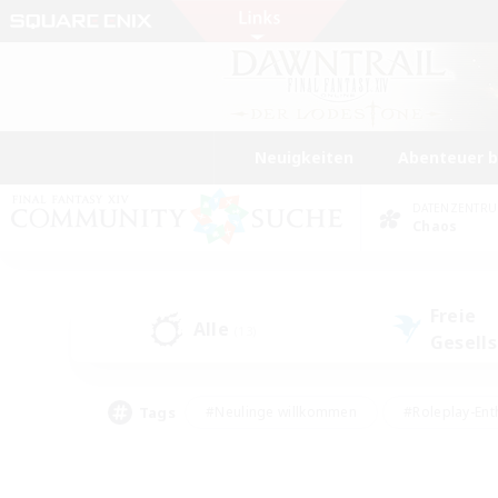
Neuigkeiten
Abenteuer 
DATENZENTR
Chaos
Freie
Alle
(13)
Gesell
Tags
#Neulinge willkommen
#Roleplay-Ent
#Mehrsprachig
#Studentenfreundlich
#Screenshot-Enthusiasten
#Har