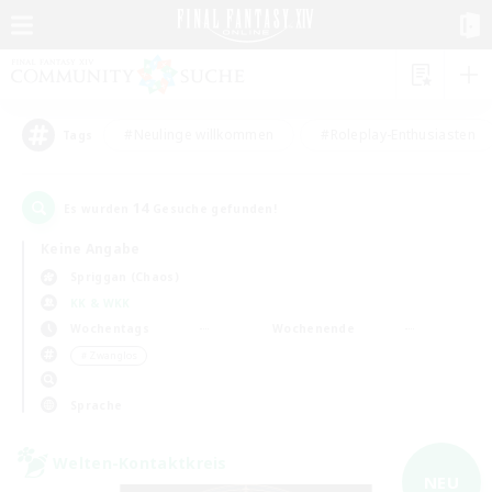
#Neulinge willkommen
#Roleplay-Enthusiasten
Tags
14
Es wurden
Gesuche gefunden!
Keine Angabe
Spriggan (Chaos)
KK & WKK
Wochentags
Wochenende
＃Zwanglos
Sprache
Welten-Kontaktkreis
NEU