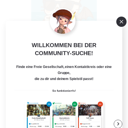
FFXIV - UK
WILLKOMMEN BEI DER
Rekrutierung für neue Mitglieder
COMMUNITY-SUCHE!
Chaos
Finde eine Freie Gesellschaft, einen Kontaktkreis oder eine
--
Gesucht
Gruppe,
die zu dir und deinem Spielstil passt!
UK
So funktioniert's!
Zwanglos
Neulinge willkommen
Berufstätige willkommen