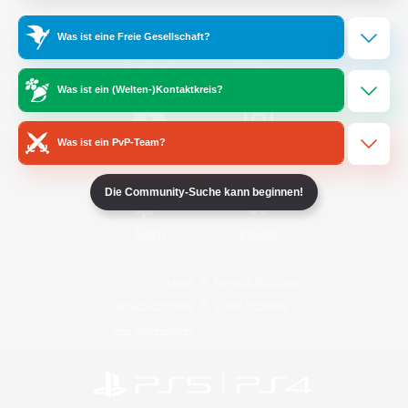
Was ist eine Freie Gesellschaft?
/
Facebook
X
News
Was ist ein (Welten-)Kontaktkreis?
Was ist ein PvP-Team?
YouTube
Instagram
Die Community-Suche kann beginnen!
Twitch
Bluesky
Lizenz
Regeln & Richtlinien
Datenschutzrichtlinie
Cookie-Richtlinien
Abo jetzt kündigen