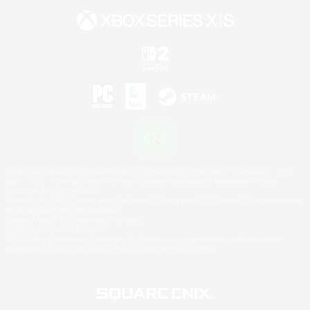
©2026 Sony Interactive Entertainment LLC."PlayStation Family Mark", "PlayStation", "PS5
logo", "PS5", "PS4 logo" and "PS4" are registered trademarks or trademarks of Sony
Interactive Entertainment Inc.
Microsoft, the XBOX Sphere mark, the Series X|S logo and XBOX Series X|S are trademarks
of the Microsoft group of companies.
Nintendo Switch is a trademark of Nintendo.
Mac is a trademark of Apple Inc.
©2026 Valve Corporation. Steam and the Steam logo are trademarks and/or registered
trademarks of Valve Corporation in the U.S. and/or other countries.