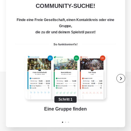
COMMUNITY-SUCHE!
Finde eine Freie Gesellschaft, einen Kontaktkreis oder eine
Gruppe,
die zu dir und deinem Spielstil passt!
So funktioniert's!
Zur PC-Seite
Schritt 1
Eine Gruppe finden
Auf 
Spiel herunterladen
Offizielle Informationen