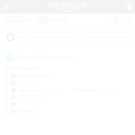
#Neulinge willkommen
#Roleplay-Enthusiasten
Tags
0
Es wurden
Gesuche gefunden!
Keine Angabe
Spriggan (Chaos)
PvP-Teams
Wochentags
Wochenende
＃Aktive Gruppe
Sprache