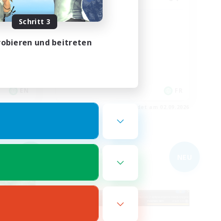
ent
A ton rythme
Schritt 3
Neulinge willkommen
obieren und beitreten
Zwanglos
Aktive Gruppe
Hobbys/Interessen
EN
FR
m 03.09.2026
Endet am 02.09.2026
Freie Gesellschaft
NEU
NEU