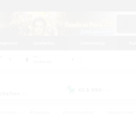
beginnen
Spielinfos
Community
Ra
UM
WELT
Cerberus
KK & WKK
(19)
schaften
(24)
husiasten
#Zwanglos
#Elternfreundlich
#Spielerevents
#Unterkunft-Enthusiasten
#Glamour-Enthusiasten
#Schatzkart
dcore
#Hochstufige Inhalte
#Hobbys/Interessen
#Lore-