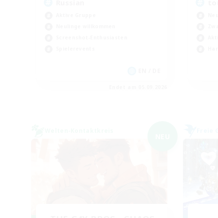
Russian
to
Aktive Gruppe
Neu
Neulinge willkommen
Zwa
Screenshot-Enthusiasten
Akt
Spielerevents
Har
EN / DE
Endet am 05.09.2026
Welten-Kontaktkreis
Freie 
NEU