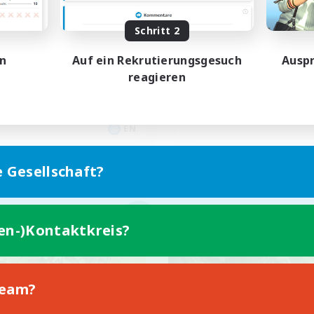
Synced & MIL Cont
BTQ+ Friendly
Schritt 2
Hardcore
linge willkommen
en
Auf ein Rekrutierungsgesuch
Auspr
Hochstufige Inhalte
ive Gruppe
reagieren
Neulinge willkommen
hstufige Inhalte
Spielerevents
ufstätige willkommen
EN
Endet am 03.09.2026
Endet a
e Gesellschaft?
n-Kontaktkreis
Welten-Kontaktkreis
NEU
ten-)Kontaktkreis?
Team?