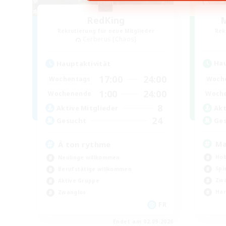
RedKing
M
Rekrutierung für neue Mitglieder
Rek
Cerberus [Chaos]
Hau
Hauptaktivität
17:00
24:00
Woch
Wochentags
1:00
24:00
Woch
Wochenende
8
Akt
Aktive Mitglieder
24
Ge
Gesucht
Ma
À ton rythme
Hob
Neulinge willkommen
Spi
Berufstätige willkommen
Zwa
Aktive Gruppe
Har
Zwanglos
FR
Endet am 02.09.2026