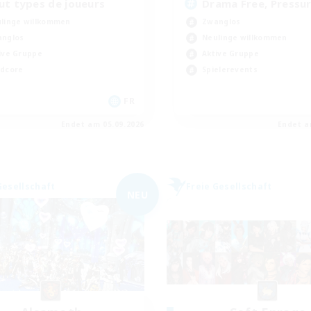
ut types de joueurs
Drama Free, Pressur
linge willkommen
Zwanglos
nglos
Neulinge willkommen
ive Gruppe
Aktive Gruppe
dcore
Spielerevents
FR
Endet am 05.09.2026
Endet a
Gesellschaft
Freie Gesellschaft
NEU