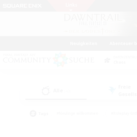
Neuigkeiten
Abenteuer 
DATENZENTR
Chaos
Freie
Alle
(43)
Gesell
Tags
#Neulinge willkommen
#Roleplay-Ent
#Mehrsprachig
#Studentenfreundlich
#Screenshot-Enthusiasten
#Har