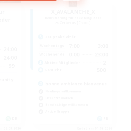
ür
X_AVALANCHE_X
Rekrutierung für neue Mitglieder
eder
Cerberus [Chaos]
Hauptaktivität
7:00
3:00
Wochentags
24:00
0:00
23:00
Wochenende
24:00
2
Aktive Mitglieder
99
500
Gesucht
munity
bonne ambiance bienvenus
Neulinge willkommen
Elternfreundlich
Berufstätige willkommen
Aktive Gruppe
DE
FR
m 02.09.2026
Endet am 01.09.2026