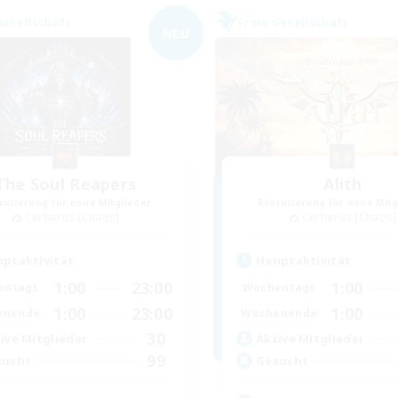
Gesellschaft
Freie Gesellschaft
NEU
The Soul Reapers
Alith
rutierung für neue Mitglieder
Rekrutierung für neue Mitg
Cerberus [Chaos]
Cerberus [Chaos]
ptaktivität
Hauptaktivität
1:00
23:00
1:00
entags
Wochentags
1:00
23:00
1:00
enende
Wochenende
30
ive Mitglieder
Aktive Mitglieder
99
sucht
Gesucht