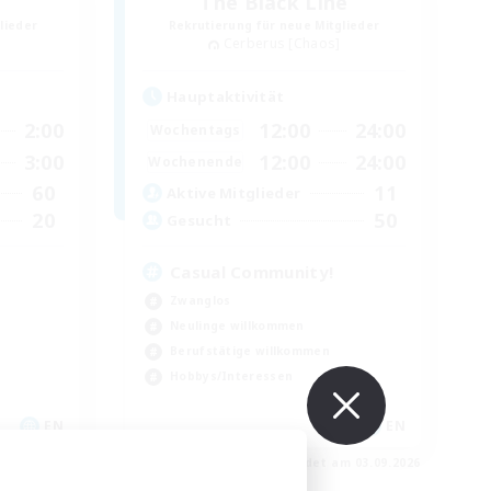
The Black Line
lieder
Rekrutierung für neue Mitglieder
Cerberus [Chaos]
Hauptaktivität
2:00
12:00
24:00
Wochentags
3:00
12:00
24:00
Wochenende
60
11
Aktive Mitglieder
20
50
Gesucht
Casual Community!
Zwanglos
Neulinge willkommen
Berufstätige willkommen
Hobbys/Interessen
EN
EN
m 04.09.2026
Endet am 03.09.2026