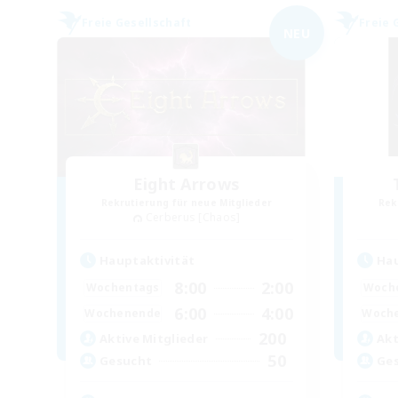
Freie Gesellschaft
Freie 
NEU
Eight Arrows
Rekrutierung für neue Mitglieder
Rek
Cerberus [Chaos]
Hauptaktivität
Hau
8:00
2:00
Wochentags
Woch
6:00
4:00
Wochenende
Woch
200
Aktive Mitglieder
Akt
50
Gesucht
Ge