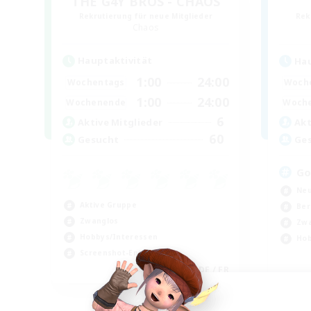
THE G4Y BROS - CHAOS
Rekrutierung für neue Mitglieder
Rek
Chaos
Hauptaktivität
Hau
1:00
24:00
Wochentags
Woch
1:00
24:00
Wochenende
Woch
6
Aktive Mitglieder
Akt
60
Gesucht
Ge
Go
Neu
Aktive Gruppe
Ber
Zwanglos
Zwa
Hobbys/Interessen
Hob
Screenshot-Enthusiasten
EN / DE / FR
Endet am 05.09.2026