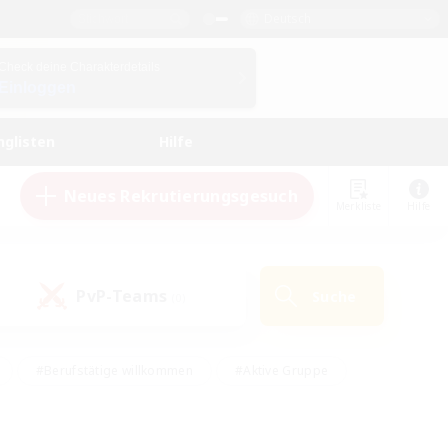
Deutsch
Check deine Charakterdetails
Einloggen
nglisten
Hilfe
Neues Rekrutierungsgesuch
Merkliste
Hilfe
PvP-Teams
Suche
(0)
#Berufstätige willkommen
#Aktive Gruppe
en
#Handwerker/Sammler
#Hohe Jagd
Enthusiasten
#PvP-Enthusiasten