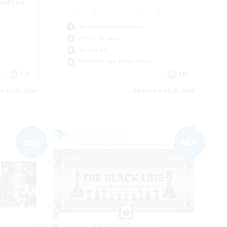
e Free
Neulinge willkommen
Aktive Gruppe
Zwanglos
Berufstätige willkommen
EN
EN
m 05.09.2026
Endet am 05.09.2026
Freie Gesellschaft
NEU
NEU