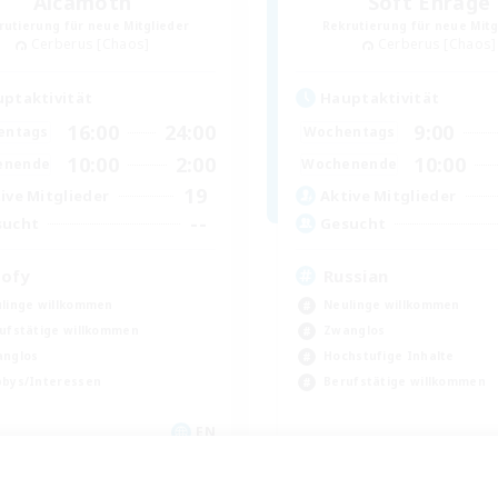
Alcamoth
Soft Enrage
rutierung für neue Mitglieder
Rekrutierung für neue Mitg
Cerberus [Chaos]
Cerberus [Chaos]
ptaktivität
Hauptaktivität
16:00
24:00
9:00
entags
Wochentags
10:00
2:00
10:00
enende
Wochenende
19
ive Mitglieder
Aktive Mitglieder
--
sucht
Gesucht
ofy
Russian
linge willkommen
Neulinge willkommen
ufstätige willkommen
Zwanglos
nglos
Hochstufige Inhalte
bys/Interessen
Berufstätige willkommen
EN
Endet am 04.09.2026
Endet a