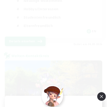
Neulinge willkommen
Hobbys/Interessen
Studentenfreundlich
Elternfreundlich
EN
Details ansehen
Endet am 06.09.2026
Welten-Kontaktkreis