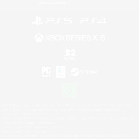
Abo jetzt kündigen
©2026 Sony Interactive Entertainment LLC."PlayStation Family Mark", "PlayStation", "PS5
logo", "PS5", "PS4 logo" and "PS4" are registered trademarks or trademarks of Sony
Interactive Entertainment Inc.
Microsoft, the XBOX Sphere mark, the Series X|S logo and XBOX Series X|S are trademarks
of the Microsoft group of companies.
Nintendo Switch is a trademark of Nintendo.
Mac is a trademark of Apple Inc.
©2026 Valve Corporation. Steam and the Steam logo are trademarks and/or registered