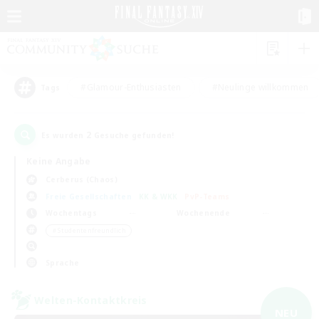
#Glamour-Enthusiasten
#Neulinge willkommen
Tags
2
Es wurden
Gesuche gefunden!
Keine Angabe
Cerberus (Chaos)
Freie Gesellschaften
KK & WKK
PvP-Teams
Wochentags
Wochenende
＃Studentenfreundlich
Sprache
Welten-Kontaktkreis
NEU