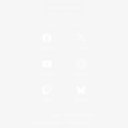
Spiel herunterladen
Offizielle Informationen
/
Facebook
X
News
YouTube
Instagram
Twitch
Bluesky
Lizenz
Regeln & Richtlinien
Datenschutzrichtlinie
Cookie-Richtlinien