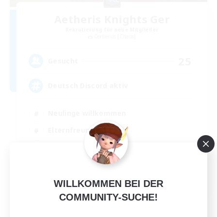
Aetheris Knights Ger
Rekrutierung für neue Mitglieder
Cerberus [Chaos]
25
Gesucht
Deutsch Discord aktiv
Neulinge willkommen
Elternfreundlich
Zwanglos
Berufstätige willkommen
DE
WILLKOMMEN BEI DER
Details ansehen
COMMUNITY-SUCHE!
Endet am 30.08.2026