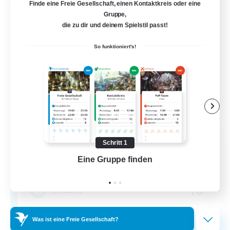
Finde eine Freie Gesellschaft, einen Kontaktkreis oder eine
Freie Gesellschaft
Gruppe,
die zu dir und deinem Spielstil passt!
So funktioniert's!
Soul Revival
Schritt 1
Rekrutierung für neue Mitglieder
Eine Gruppe finden
Auf 
Cerberus [Chaos]
10
Gesucht
Everything Enthusiasts
Was ist eine Freie Gesellschaft?