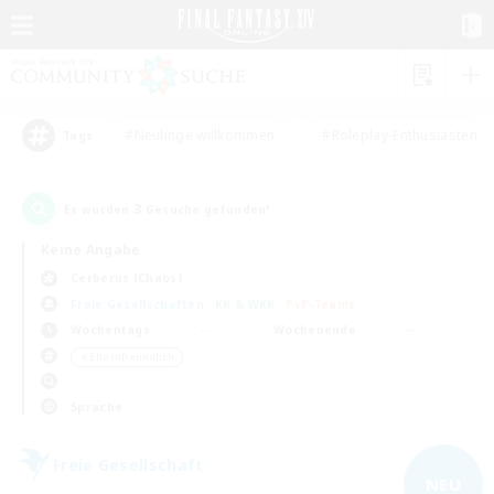
#Neulinge willkommen
#Roleplay-Enthusiasten
Tags
3
Es wurden
Gesuche gefunden!
Keine Angabe
Cerberus (Chaos)
Freie Gesellschaften
KK & WKK
PvP-Teams
Wochentags
Wochenende
＃Elternfreundlich
Sprache
Freie Gesellschaft
NEU