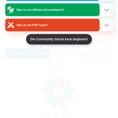
Aktive Gruppe
Was ist ein (Welten-)Kontaktkreis?
Zwanglos
Was ist ein PvP-Team?
Neulinge willkommen
Elternfreundlich
Die Community-Suche kann beginnen!
EN
Details ansehen
Endet am 21.08.2026