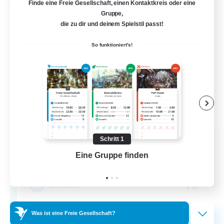
Finde eine Freie Gesellschaft, einen Kontaktkreis oder eine
Freie Gesellschaft
Gruppe,
die zu dir und deinem Spielstil passt!
So funktioniert's!
The Gentle Moonleaf
Schritt 1
Rekrutierung für neue Mitglieder
Eine Gruppe finden
Auf 
Louisoix [Chaos]
10
Gesucht
Relaxed & Laidback
Was ist eine Freie Gesellschaft?