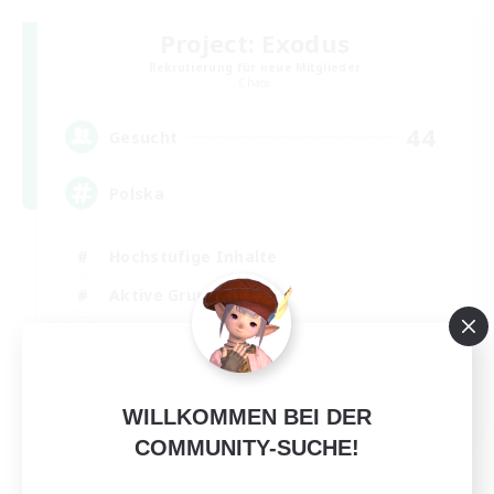
Project: Exodus
Rekrutierung für neue Mitglieder
Chaos
44
Gesucht
Polska
Hochstufige Inhalte
Aktive Gruppe
Handwerker/Sammler
Spielerevents
EN
WILLKOMMEN BEI DER
Details ansehen
COMMUNITY-SUCHE!
Endet am 21.08.2026