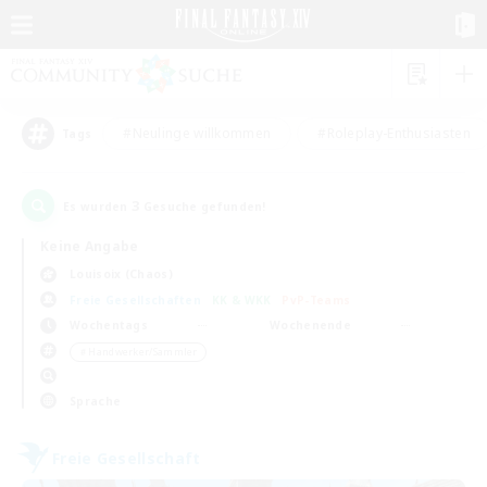
#Neulinge willkommen
#Roleplay-Enthusiasten
Tags
3
Es wurden
Gesuche gefunden!
Keine Angabe
Louisoix (Chaos)
Freie Gesellschaften
KK & WKK
PvP-Teams
Wochentags
Wochenende
＃Handwerker/Sammler
Sprache
Freie Gesellschaft