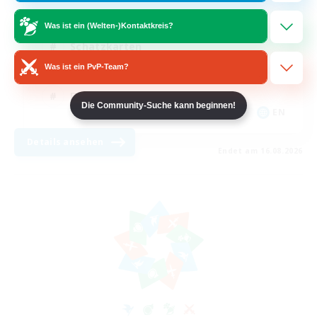
Neulinge willkommen
Was ist ein (Welten-)Kontaktkreis?
Schatzkarten
Was ist ein PvP-Team?
Handwerker/Sammler
Berufstätige willkommen
Die Community-Suche kann beginnen!
EN
Details ansehen
Endet am 16.08.2026