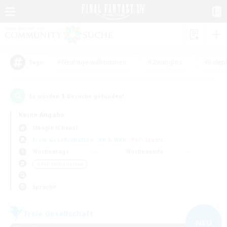
#Neulinge willkommen
#Zwanglos
#Rolepl
Tags
1
Es wurden
Gesuche gefunden!
Keine Angabe
Moogle (Chaos)
Freie Gesellschaften
KK & WKK
PvP-Teams
Wochentags
Wochenende
＃PvP-Enthusiasten
Sprache
Freie Gesellschaft
NEU