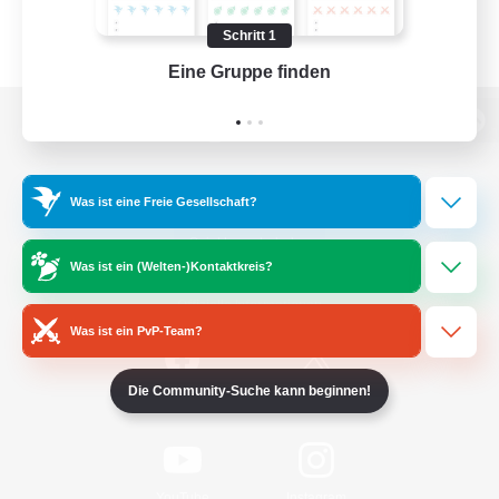
Schritt 1
Eine Gruppe finden
Auf 
Zur PC-Seite
Was ist eine Freie Gesellschaft?
Spiel herunterladen
Was ist ein (Welten-)Kontaktkreis?
Offizielle Informationen
Was ist ein PvP-Team?
Die Community-Suche kann beginnen!
/
Facebook
X
News
YouTube
Instagram