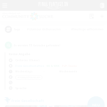
#Glamour-Enthusiasten
#Neulinge willkommen
Tags
11
Es wurden
Gesuche gefunden!
Keine Angabe
Cerberus (Chaos)
Freie Gesellschaften
KK & WKK
PvP-Teams
Wochentags
Wochenende
＃Hobbys/Interessen
Sprache
Freie Gesellschaft
NEU