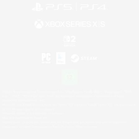
©2026 Sony Interactive Entertainment LLC."PlayStation Family Mark", "PlayStation", "PS5
logo", "PS5", "PS4 logo" and "PS4" are registered trademarks or trademarks of Sony
Interactive Entertainment Inc.
Microsoft, the XBOX Sphere mark, the Series X|S logo and XBOX Series X|S are trademarks
of the Microsoft group of companies.
Nintendo Switch is a trademark of Nintendo.
Mac is a trademark of Apple Inc.
©2026 Valve Corporation. Steam and the Steam logo are trademarks and/or registered
trademarks of Valve Corporation in the U.S. and/or other countries.