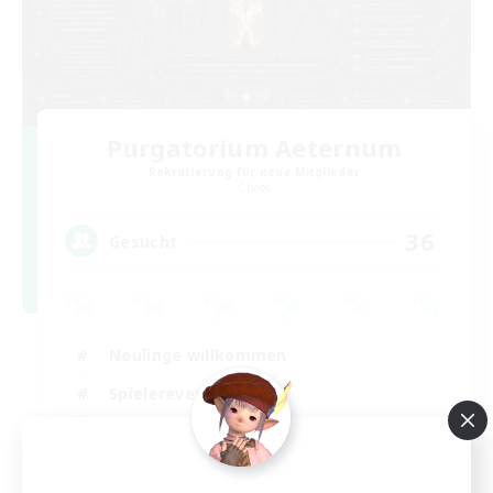
Purgatorium Aeternum
Rekrutierung für neue Mitglieder
Chaos
36
Gesucht
Neulinge willkommen
Spielerevents
Hobbys/Interessen
Zwanglos