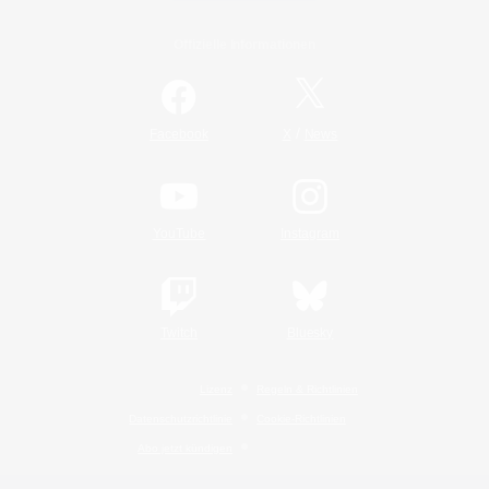
Offizielle Informationen
/
Facebook
X
News
YouTube
Instagram
Twitch
Bluesky
Lizenz
Regeln & Richtlinien
Datenschutzrichtlinie
Cookie-Richtlinien
Abo jetzt kündigen