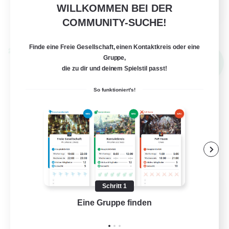
FR
WILLKOMMEN BEI DER
COMMUNITY-SUCHE!
Details ansehen
Endet am 03.09.2026
Finde eine Freie Gesellschaft, einen Kontaktkreis oder eine
Welten-Kontaktkreis
Gruppe,
NEU
die zu dir und deinem Spielstil passt!
So funktioniert's!
Schritt 1
Red-Game
Eine Gruppe finden
Auf 
Rekrutierung für neue Mitglieder
Chaos