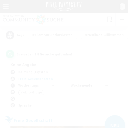
#Glamour-Enthusiasten
#Neulinge willkommen
Tags
14
Es wurden
Gesuche gefunden!
Keine Angabe
Balmung (Crystal)
Freie Gesellschaften
Wochentags
Wochenende
＃Aktive Gruppe
Sprache
Freie Gesellschaft
NEU