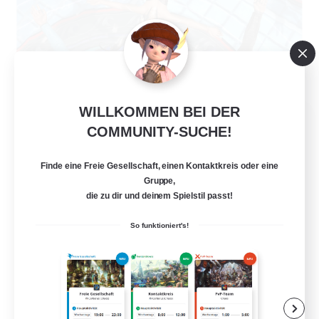
WILLKOMMEN BEI DER
The Clique
COMMUNITY-SUCHE!
Rekrutierung für neue Mitglieder
Balmung [Crystal]
Finde eine Freie Gesellschaft, einen Kontaktkreis oder eine
30
Gesucht
Gruppe,
die zu dir und deinem Spielstil passt!
Chill and Friendly
So funktioniert's!
Aktive Gruppe
Zwanglos
Spielerevents