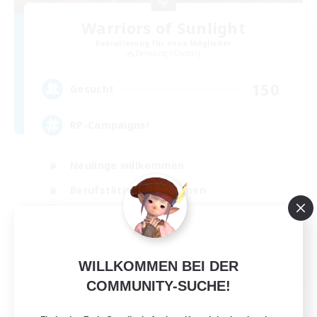
Warriors of Sunlight
Rekrutierung für neue Mitglieder
Balmung [Crystal]
150
Gesucht
RP-Campaigns!
Neulinge willkommen
Berufstätige willkommen
Screenshot-Enthusiasten
Roleplay-Enthusiasten
EN
WILLKOMMEN BEI DER
COMMUNITY-SUCHE!
Details ansehen
Endet am 03.09.2026