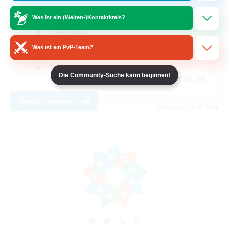
Neulinge willkommen
Was ist ein (Welten-)Kontaktkreis?
Zwanglos
Was ist ein PvP-Team?
Glamour-Enthusiasten
Screenshot-Enthusiasten
Die Community-Suche kann beginnen!
JA / EN / DE / FR
Details ansehen
Endet am 10.08.2026