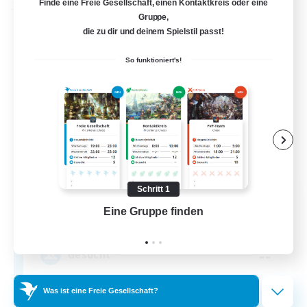
Finde eine Freie Gesellschaft, einen Kontaktkreis oder eine
Freie Gesellschaft
Gruppe,
die zu dir und deinem Spielstil passt!
So funktioniert's!
Schritt 1
Wandering Knights
Eine Gruppe finden
Auf 
Rekrutierung für neue Mitglieder
Balmung [Crystal]
--
Gesucht
Was ist eine Freie Gesellschaft?