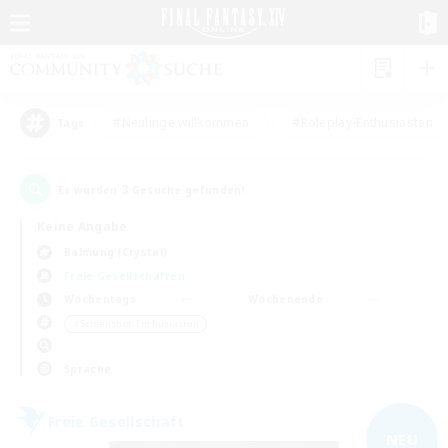
#Neulinge willkommen
#Roleplay-Enthusiasten
Tags
3
Es wurden
Gesuche gefunden!
Keine Angabe
Balmung (Crystal)
Freie Gesellschaften
Wochentags
Wochenende
＃Screenshot-Enthusiasten
Sprache
Freie Gesellschaft
NEU