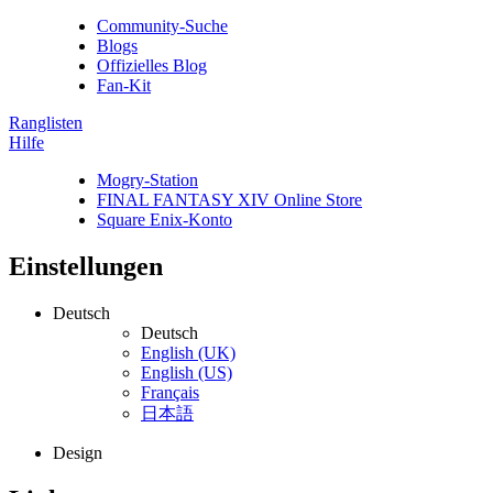
Community-Suche
Blogs
Offizielles Blog
Fan-Kit
Ranglisten
Hilfe
Mogry-Station
FINAL FANTASY XIV Online Store
Square Enix-Konto
Einstellungen
Deutsch
Deutsch
English (UK)
English (US)
Français
日本語
Design