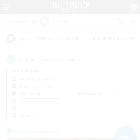
#Glamour-Enthusiasten
#Neulinge willkommen
Tags
15
Es wurden
Gesuche gefunden!
Keine Angabe
Balmung (Crystal)
Freie Gesellschaften
Wochentags
Wochenende
＃Roleplay-Enthusiasten
Sprache
Freie Gesellschaft
NEU