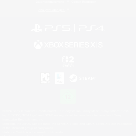
Datenschutzrichtlinie
Cookie-Richtlinien
Abo jetzt kündigen
©2026 Sony Interactive Entertainment LLC."PlayStation Family Mark", "PlayStation", "PS5
logo", "PS5", "PS4 logo" and "PS4" are registered trademarks or trademarks of Sony
Interactive Entertainment Inc.
Microsoft, the XBOX Sphere mark, the Series X|S logo and XBOX Series X|S are trademarks
of the Microsoft group of companies.
Nintendo Switch is a trademark of Nintendo.