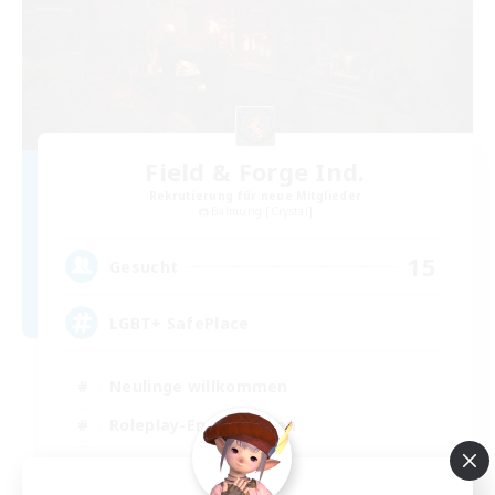
Field & Forge Ind.
Rekrutierung für neue Mitglieder
Balmung [Crystal]
15
Gesucht
LGBT+ SafePlace
Neulinge willkommen
Roleplay-Enthusiasten
Zwanglos