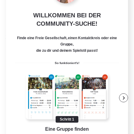
Hochstufige Inhalte
EN
WILLKOMMEN BEI DER
Details ansehen
COMMUNITY-SUCHE!
Endet am 01.09.2026
Finde eine Freie Gesellschaft, einen Kontaktkreis oder eine
Freie Gesellschaft
Gruppe,
die zu dir und deinem Spielstil passt!
So funktioniert's!
Teatime
Schritt 1
Rekrutierung für neue Mitglieder
Eine Gruppe finden
Auf 
Balmung [Crystal]