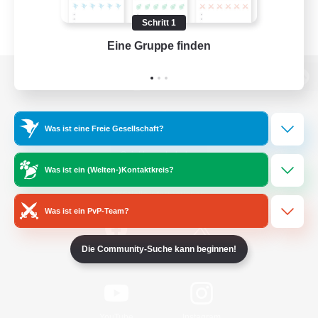
Schritt 1
Eine Gruppe finden
Auf 
Zur PC-Seite
Was ist eine Freie Gesellschaft?
Spiel herunterladen
Was ist ein (Welten-)Kontaktkreis?
Offizielle Informationen
Was ist ein PvP-Team?
Die Community-Suche kann beginnen!
/
Facebook
X
News
YouTube
Instagram