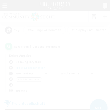
#Neulinge willkommen
#Roleplay-Enthusiasten
Tags
1
Es wurden
Gesuche gefunden!
Keine Angabe
Balmung (Crystal)
Freie Gesellschaften
Wochentags
Wochenende
＃PvP-Enthusiasten
Sprache
Freie Gesellschaft
NEU