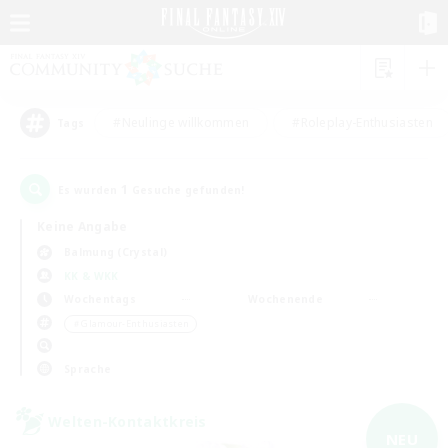
#Neulinge willkommen
#Roleplay-Enthusiasten
Tags
1
Es wurden
Gesuche gefunden!
Keine Angabe
Balmung (Crystal)
KK & WKK
Wochentags
Wochenende
＃Glamour-Enthusiasten
Sprache
Welten-Kontaktkreis
NEU