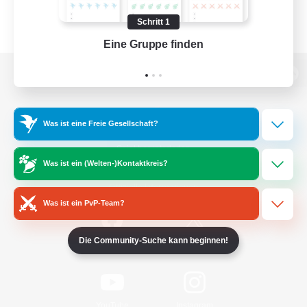
Schritt 1
Eine Gruppe finden
Auf 
Zur PC-Seite
Was ist eine Freie Gesellschaft?
Spiel herunterladen
Was ist ein (Welten-)Kontaktkreis?
Offizielle Informationen
Was ist ein PvP-Team?
Die Community-Suche kann beginnen!
/
Facebook
X
News
YouTube
Instagram