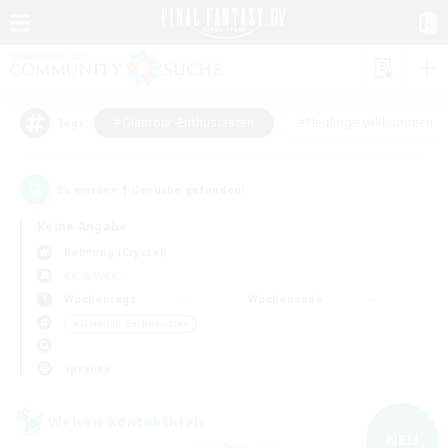
#Glamour-Enthusiasten
#Neulinge willkommen
Tags
1
Es wurden
Gesuche gefunden!
Keine Angabe
Balmung (Crystal)
KK & WKK
Wochentags
Wochenende
＃Glamour-Enthusiasten
Sprache
Welten-Kontaktkreis
NEU