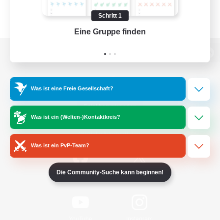
Schritt 1
Eine Gruppe finden
Auf 
Zur PC-Seite
Was ist eine Freie Gesellschaft?
Spiel herunterladen
Was ist ein (Welten-)Kontaktkreis?
Offizielle Informationen
Was ist ein PvP-Team?
Die Community-Suche kann beginnen!
/
Facebook
X
News
YouTube
Instagram