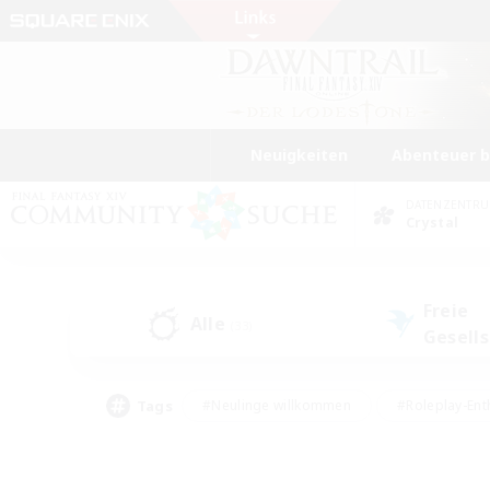
Neuigkeiten
Abenteuer 
DATENZENTR
Crystal
Freie
Alle
(33)
Gesell
Tags
#Neulinge willkommen
#Roleplay-Ent
#Mehrsprachig
#Unterkunft-Enthusias
#Screenshot-Enthusiasten
#Hochstufig