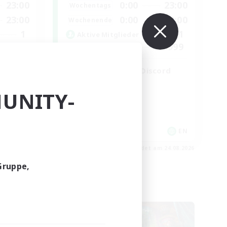
23:00
0:00
23:00
Wochentags
23:00
0:00
23:00
Wochenende
1
1
Aktive Mitglieder
10
999
Gesucht
LetsPartyFFXIVDiscord
Neulinge willkommen
UNITY-
Zwanglos
Hobbys/Interessen
Aktive Gruppe
EN
EN
m 27.08.2026
Endet am 24.08.2026
Gruppe,
Welten-Kontaktkreis