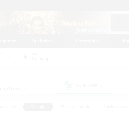
beginnen
Spielinfos
Community
Ra
UM
WELT
Balmung
KK & WKK
(8)
schaften
(24)
husiasten
#Zwanglos
#Elternfreundlich
#Spielerevents
ten
#Glamour-Enthusiasten
#Schatzkarten
#Studentenfr
e Inhalte
#Lore-Enthusiasten
#Handwerker/Sammler
#