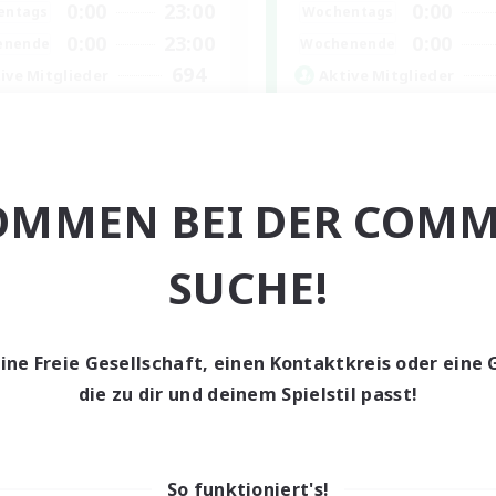
0:00
23:00
0:00
entags
Wochentags
0:00
23:00
0:00
enende
Wochenende
694
ive Mitglieder
Aktive Mitglieder
--
sucht
Gesucht
ents players
Friends
linge willkommen
Zwanglos
OMMEN BEI DER COMM
ive Gruppe
Neulinge willkommen
bys/Interessen
nglos
SUCHE!
EN / FR
Endet am 28.08.2026
Endet a
eine Freie Gesellschaft, einen Kontaktkreis oder eine 
die zu dir und deinem Spielstil passt!
n-Kontaktkreis
Welten-Kontaktkreis
So funktioniert's!