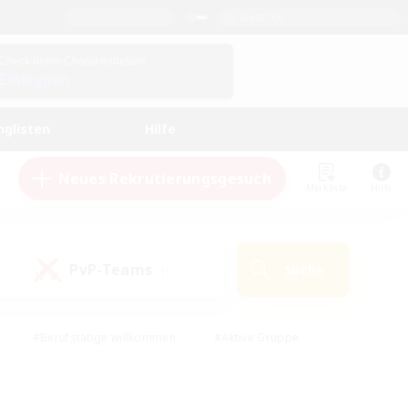
Deutsch
Check deine Charakterdetails
Einloggen
nglisten
Hilfe
Neues Rekrutierungsgesuch
Merkliste
Hilfe
PvP-Teams
Suche
(1)
#Berufstätige willkommen
#Aktive Gruppe
eundlich
#Hardcore
#Hohe Jagd
Hobbys/Interessen
#PvP-Enthusiasten