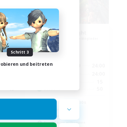
30s of Light
lieder
Rekrutierung für neue Mitglieder
Crystal
Schritt 3
Hauptaktivität
obieren und beitreten
24:00
17:00
24:00
Wochentags
24:00
8:00
24:00
Wochenende
16
15
Aktive Mitglieder
45
50
Gesucht
ther
Players in their 30s
Aktive Gruppe
Zwanglos
Berufstätige willkommen