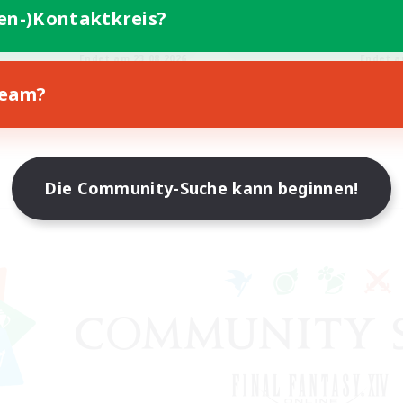
ufstätige willkommen
Aktive Gruppe
ten-)Kontaktkreis?
EN
Endet am 23.08.2026
Endet a
Team?
Die Community-Suche kann beginnen!