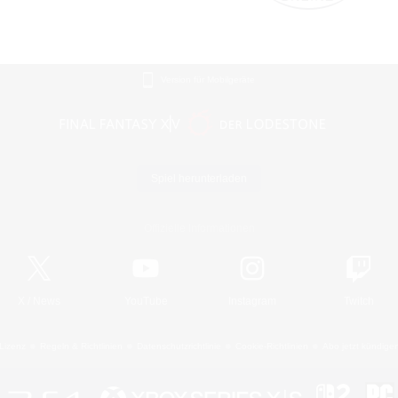
Version für Mobilgeräte
Spiel herunterladen
Offizielle Informationen
X
/
News
YouTube
Instagram
Twitch
Lizenz
Regeln & Richtlinien
Datenschutzrichtlinie
Cookie-Richtlinien
Abo jetzt kündige