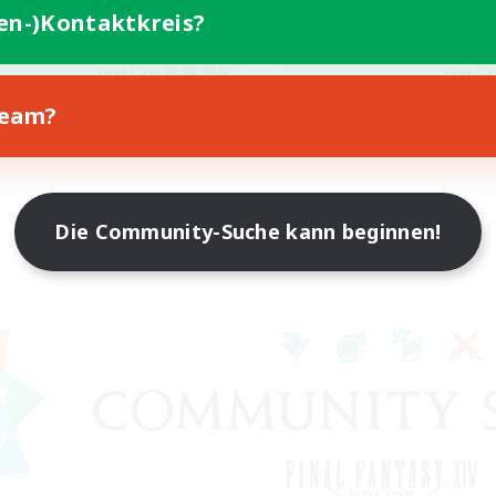
ufstätige willkommen
Aktive Gruppe
ten-)Kontaktkreis?
EN
Endet am 23.08.2026
Endet a
Team?
Die Community-Suche kann beginnen!