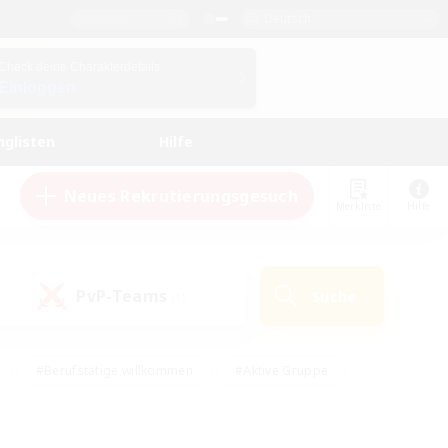
Deutsch
Check deine Charakterdetails
Einloggen
nglisten
Hilfe
Neues Rekrutierungsgesuch
Merkliste
Hilfe
PvP-Teams
Suche
(1)
#Berufstätige willkommen
#Aktive Gruppe
eundlich
#Hardcore
#Hohe Jagd
Hobbys/Interessen
#PvP-Enthusiasten