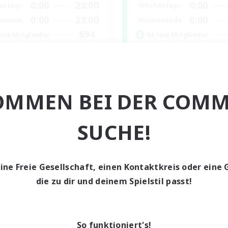
0:00
23:00
0:00
entags
Wochentags
0:00
23:00
0:00
enende
Wochenende
694
ive Mitglieder
Aktive Mitglieder
--
sucht
Gesucht
ents players
Friends
linge willkommen
Zwanglos
OMMEN BEI DER COMM
ive Gruppe
Neulinge willkommen
bys/Interessen
nglos
SUCHE!
EN / FR
Endet am 28.08.2026
Endet a
eine Freie Gesellschaft, einen Kontaktkreis oder eine 
die zu dir und deinem Spielstil passt!
n-Kontaktkreis
Welten-Kontaktkreis
So funktioniert's!