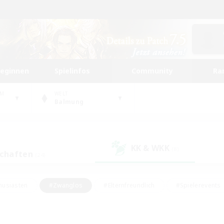
beginnen
Spielinfos
Community
Ra
UM
WELT
Balmung
KK & WKK
(8)
schaften
(24)
husiasten
#Zwanglos
#Elternfreundlich
#Spielerevents
ten
#Glamour-Enthusiasten
#Schatzkarten
#Studentenfr
e Inhalte
#Lore-Enthusiasten
#Handwerker/Sammler
#