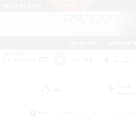
Neuigkeiten
Abenteuer 
DATENZENTR
Crystal
Freie
Alle
(33)
Gesell
Tags
#Neulinge willkommen
#Roleplay-Ent
#Mehrsprachig
#Unterkunft-Enthusias
#Screenshot-Enthusiasten
#Hochstufig