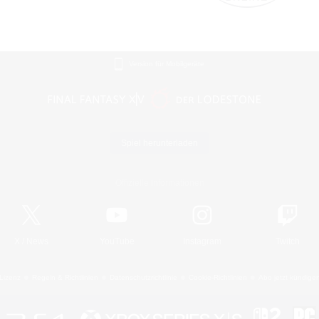
Version für Mobilgeräte
Spiel herunterladen
Offizielle Informationen
X
/
News
YouTube
Instagram
Twitch
Lizenz
Regeln & Richtlinien
Datenschutzrichtlinie
Cookie-Richtlinien
Abo jetzt kündige