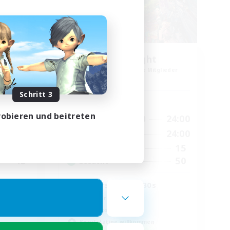
30s of Light
lieder
Rekrutierung für neue Mitglieder
Crystal
Schritt 3
Hauptaktivität
obieren und beitreten
24:00
17:00
24:00
Wochentags
24:00
8:00
24:00
Wochenende
16
15
Aktive Mitglieder
45
50
Gesucht
ther
Players in their 30s
Aktive Gruppe
Zwanglos
Berufstätige willkommen