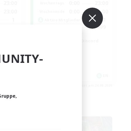
23:00
0:00
23:00
Wochentags
23:00
0:00
23:00
Wochenende
1
1
Aktive Mitglieder
10
999
Gesucht
LetsPartyFFXIVDiscord
Neulinge willkommen
UNITY-
Zwanglos
Hobbys/Interessen
Aktive Gruppe
EN
EN
m 27.08.2026
Endet am 24.08.2026
Gruppe,
Welten-Kontaktkreis