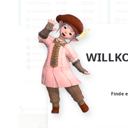
0:00
23:00
Wochentags
Woch
0:00
23:00
Wochenende
Woch
694
Aktive Mitglieder
Akt
--
Gesucht
Ge
Players events social
Ev
Neulinge willkommen
Neu
WILLK
Aktive Gruppe
Akt
Hobbys/Interessen
Hob
Zwanglos
Zwa
EN / FR
Endet am 28.08.2026
Finde 
Welten-Kontaktkreis
Welte