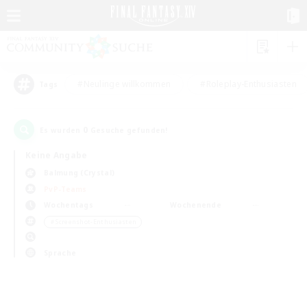
#Neulinge willkommen
#Roleplay-Enthusiasten
Tags
0
Es wurden
Gesuche gefunden!
Keine Angabe
Balmung (Crystal)
PvP-Teams
Wochentags
Wochenende
＃Screenshot-Enthusiasten
Sprache