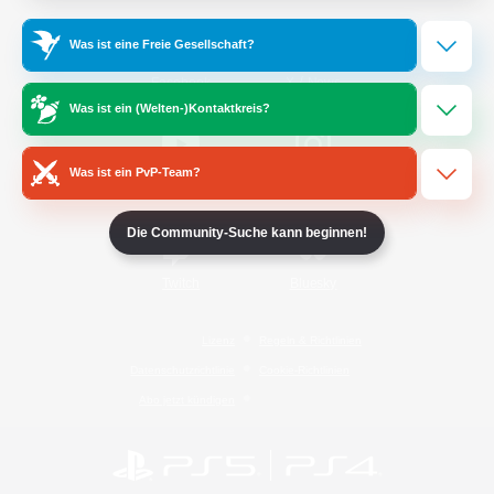
Was ist eine Freie Gesellschaft?
/
Facebook
X
News
Was ist ein (Welten-)Kontaktkreis?
Was ist ein PvP-Team?
YouTube
Instagram
Die Community-Suche kann beginnen!
Twitch
Bluesky
Lizenz
Regeln & Richtlinien
Datenschutzrichtlinie
Cookie-Richtlinien
Abo jetzt kündigen