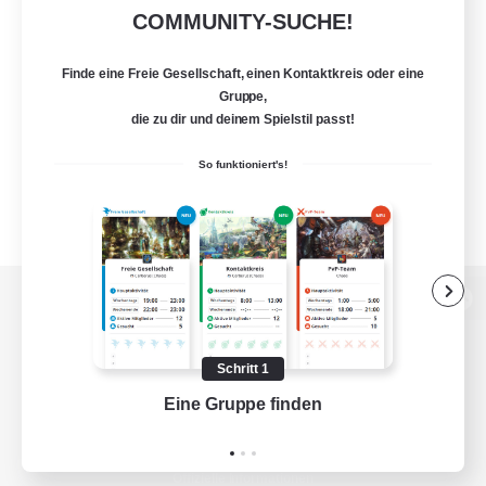
COMMUNITY-SUCHE!
Finde eine Freie Gesellschaft, einen Kontaktkreis oder eine
Gruppe,
die zu dir und deinem Spielstil passt!
So funktioniert's!
Zur PC-Seite
Schritt 1
Eine Gruppe finden
Auf 
Spiel herunterladen
Offizielle Informationen